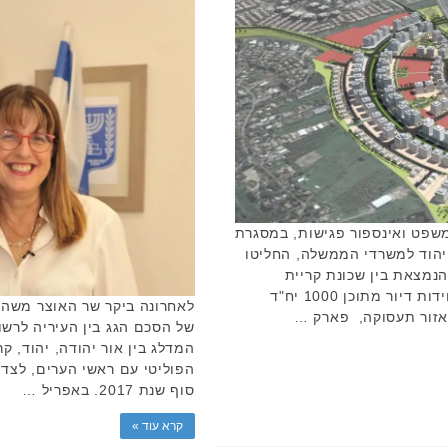
משפט ואינספור פגישות, במסגרת
יהוד למשרדי הממשלה, החליטו
הנמצאת בין שכונת קריית
הסביונים לצומת סביון, לכ- 4,100 יחידות דיור מתוכן 1000 יח"ד
לאחרונה ביקר שר האוצר משה כ
של הסכם הגג בין העיריה לרשו
המדלג בין אור יהודה, יהוד, קר
הפוליטי עם ראשי הערים, לצד ה
סוף שנת 2017. באפריל …
קרא עוד »