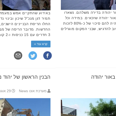
ת צעירים מאור יהודה בדירה משלהם. נשארו
באירוע שהתקיים אמש במעמד רא
') מאור יהודה שזכאים. במידה וכל
תמיר דגן מנכ"ל שיכון ובינוי נד
ה-321 זוגות ירשמו להגרלה בעיר – יהיה להם סיכוי של כ-80% לזכות
החלו הריסת הבניינים הישנים,
ב להדגיש, שבני המקום מוגרלים
3 חדרים עם 15 כניסות ו-2 קומות בכל …
קרא עוד »
באור יהודה
הבנין הראשון של יהוד 
מערכת אונו News
29 אוגוסט 2017 19:12