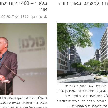
חיר למשתכן באור יהודה
בלעדי – 400 ד
אונו
הדר כהן
18 יולי 2017 22:00
השכונה ממוקמת צפונית לאור יהודה ולכביש 461 ובסמוך לקריית
אונו. בסה"כ יוקמו בשכונה החדשה כ- 2,350 יחידות דיור שמתוכן 284
ד 64 אלף מ"ר של שטחי תעסוקה. תושבי אור
הזוכים מקרב בני העיר יעמוד על
פעילים ותושבים הגיעו למפגש
הכנסת רחל עזריה אותו ארגנו נצ