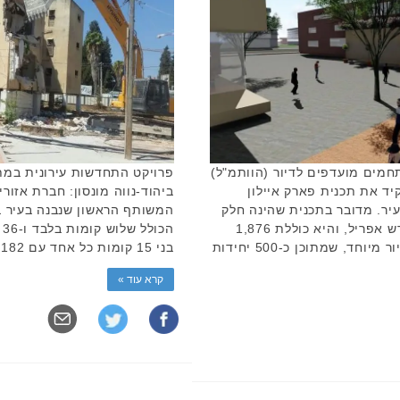
פרויקט התחדשות עירונית במתכונ
חמים מועדפים לדיור (הוותמ"ל)
ביהוד-נווה מונסון: חברת אזור
ד את תכנית פארק איילון
ר. מדובר בתכנית שהינה חלק
ה
מהסכם הגג שחתמה אור יהודה בחודש אפריל, והיא כוללת 1,876
בני 15 קומות כל אחד עם 182 דירות בסך הכול (91 דירות בכל …
יחידות דיור למגורים ו-750 יחידות דיור מיוחד, שמתוכן כ-500 יחידות
קרא עוד »