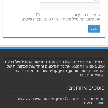
שמור בדפדפן זה
את השם, האימייל והאתר שלי לפעם הבאה שאגיב.
ברוכים הבאים לאתר אונו ניוז – אתר החדשות המוביל של בקעת
אונו. באונו ניוז תמצאו את כל העדכונים והחדשות המקומיות של
אור יהודה, יהוד-מונוסון, סביון, קריית אונו, גני תקווה, גבעת
שמואל והסביבה.
פוסטים אחרונים
מפגע סביבתי במתחם G סביון: ערימות אשפה שלא פונו
מעוררות זעם