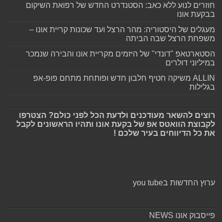
חוזרים לנוע ללא כאב: הסטנדרט החדש של רפואת השיקום
בבקעת אונו
מעגלים של היסטוריה: מהר הרצל ועד שכונות קריית אונו –
משפחת הרצל שבה הביתה
הסטארטאפ "דונדי" של היזמים מקריית אונו והבירה שנמכר
במיליוני דולרים
ALLIN משיקה חטיף חלבון חדש ופותחת מתחם פופ-אפ
בגלילות
רוצים להשאר מעודכנים ולדעת הכל לפני כולם? הצטרפו
לקבוצת הוואטס אפ של בקעת אונו ותהיו הראשונים לקבל
את כל הדיווחים בעיר שלכם !
ערוץ החדשות בyou tube
פייסבוק אונו NEWS