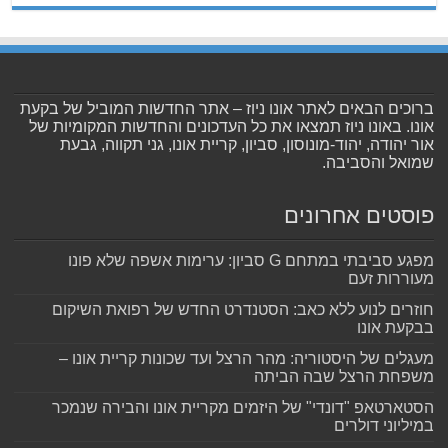
ברוכים הבאים לאתר אונו ניוז – אתר החדשות המוביל של בקעת
אונו. באונו ניוז תמצאו את כל העדכונים והחדשות המקומיות של
אור יהודה, יהוד-מונוסון, סביון, קריית אונו, גני תקווה, גבעת
שמואל והסביבה.
פוסטים אחרונים
מפגע סביבתי במתחם G סביון: ערימות אשפה שלא פונו
מעוררות זעם
חוזרים לנוע ללא כאב: הסטנדרט החדש של רפואת השיקום
בבקעת אונו
מעגלים של היסטוריה: מהר הרצל ועד שכונות קריית אונו –
משפחת הרצל שבה הביתה
הסטארטאפ "דונדי" של היזמים מקריית אונו והבירה שנמכר
במיליוני דולרים