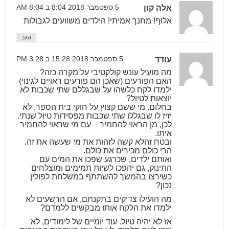
אלה קון
5 ספטמבר 2018 8:04 ב 8:04 AM
אלוף! מחנך אמיתי! הילדים משוועים לגבולות
הגב
עודד
5 ספטמבר 2018 15:28 ב 3:28 PM
מה מועיל עונש קולקטיבי על מקרה כזה?
האם הפורעים (שאכן הם פורעים ראויים לגינוי)
ילמדו לקח כלשהו על שבגללם שתי שכבות לא
יוצאות לטיול?
בחלום. מי ששם קצוץ על חוקי בית הספר, לא
יזיז לו שבגללו שתי שכבות מפסידות טיול שנתי.
לכן, מן הראוי להחמיר – עם מי שראוי להחמיר
איתו.
ובטח זהלא קשה לזהות את מי שעשה את זה.
הרי כולם מכירים את כולם.
ואותם ילדים, שכרגע שפכו את המים עם
התינוק, גם יהפכו לשיות תמימים ומוצלחים
כשירצו בהמשך להשתתף במשלחת לפולין
נכון?
מה הועילו צדיקים בתקנתם, אם הרשעים לא
ילמדו את הלקח אותו מבקשים ללמדם?
אז לא יהיה טיול. עוד יומיים של לימודים, לא