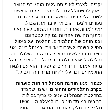
יקרים, לצערי לא פוסח עלינו מנהג בני הנוער
בארץ להשתולל עם בלוני מים בימים הראשונים
לשנת הלימודים. הנושא כבר חורג ממשובת
נעורים ולצערי הרב אף עובר את הגבול.
זאת למרות אזהרות חוזרות ונשנות. לאור זאת
ומתוך תחושת אחריות עמוקה לבטחונם
ובטיחותם של התלמידים, החלטתי על ביטול
הטיול השנתי לשכבות יא' ויב'. כמנהל בי"ס, אני
רואה חובתי לשים גבול להתנהגות שעלולה חס
וחלילה לפגוע בתלמיד. כמנהל בי"ס אני מתנהל
מתוך אמונה ודרך חיים שתפקידי הוא עם ולמען
התלמידים, וכך עלי להיות מורה דרך וגבול.״
כצפוי, מאז הודעת המנהל הרוחות סוערות
בקרב התלמידים וההורים
, יש מי שמצדד
בהחלטת המנהל וטוענים כי צריך גבולות
ברורים במוסד חינוכי בו למעלה מ – 1500
תלמידים. חלק מהורים בהנהגת בית הספר