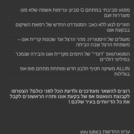
מפגע סביבתי במתחם G סביון: ערימות אשפה שלא פונו
מעוררות זעם
חוזרים לנוע ללא כאב: הסטנדרט החדש של רפואת השיקום
בבקעת אונו
מעגלים של היסטוריה: מהר הרצל ועד שכונות קריית אונו –
משפחת הרצל שבה הביתה
הסטארטאפ "דונדי" של היזמים מקריית אונו והבירה שנמכר
במיליוני דולרים
ALLIN משיקה חטיף חלבון חדש ופותחת מתחם פופ-אפ
בגלילות
רוצים להשאר מעודכנים ולדעת הכל לפני כולם? הצטרפו
לקבוצת הוואטס אפ של בקעת אונו ותהיו הראשונים לקבל
את כל הדיווחים בעיר שלכם !
ערוץ החדשות בyou tube