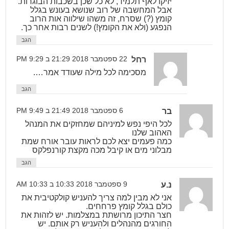
יזיקו לאף תלמיד, לא כל שכן בשכבות הבוגרות.
אבל המחשבה של רוב שנושא בעונש בגלל
קומץ (?) שסרח, זה משהו שילווה אות הרוב
הנפגע (ולא את הקומץ!) לשנים רבות אחר כך.
הגב
רחל
22 ספטמבר 2018 21:29 ב 9:29 PM
מסכימה לכל מילה שעודד אמר….
הגב
בר
6 ספטמבר 2018 21:49 ב 9:49 PM
לכל היפי נפש למיניהם שמחזקים את המנהל
האהוב שלנו
כמה פעמים יצא לכם לראות עובר אורח שמת
מבלוני מים או קיבל מכה מקצת קורנפלקס
הגב
נ.ע
9 ספטמבר 2018 10:33 ב 10:33 AM
אני לא מבין למה צריך להעניש קולקטיבית את
כולם בגלל קומץ פרחחים.
חצר התיכון מרושתת במצלמות. יש לזהות את
החורגים מהנהלים ולהעניש רק אותם. יש