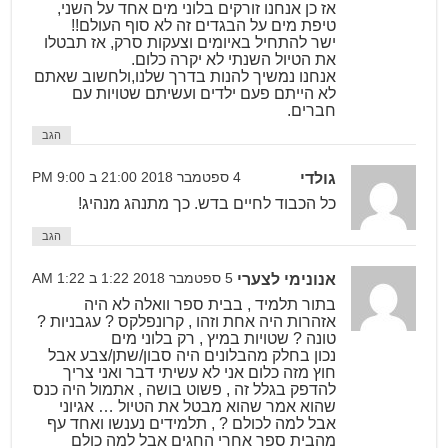
אז כן אנחנו זורקים בלוני מים אחד על השני,
טיפת מים על הבגדים זה לא סוף העולם!!
ישר להתחיל באיומים וצעקות סרק, אז תבטלו
את הטיול השנתי לא יקרה כלום.
אנחנו נמשיך להנות בדרך שלנו,ולחשוב שאתם
לא הייתם פעם ילדים ועשיתם שטויות עם
חברים.
הגב
גולדי
4 ספטמבר 2018 21:00 ב 9:00 PM
כל הכבוד לחיים בדש. כך מתנהג מנהיג!
הגב
אנונימי לצערי
5 ספטמבר 2018 1:22 ב 1:22 AM
בתור תלמיד , בבית ספר וואלה לא היה
אזהרות היה אחת וזהו , קרונפלקס ? עגבניות ?
טונה ? שטויות במיץ , רק בלוני מים
נכון בחלק מהבלונים היה סבון/שתן/צבע אבל
חוץ מזה כלום אני לא עשיתי דבר ואני צריך
להדפק בגלל זה , פשוט בושה , אתמול היה כנס
שהוא אמר שהוא מבטל את הטיול … אגיוני
אבל למה לכולם ? , תלמידים נענשו ואחד עף
מהבית ספר אחרי החגים אבל למה כולם