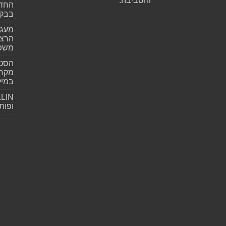
והסביבה.
החדש
בבקע
מעגל
הרצל
משפ
הסטא
מקרי
במילי
ופות