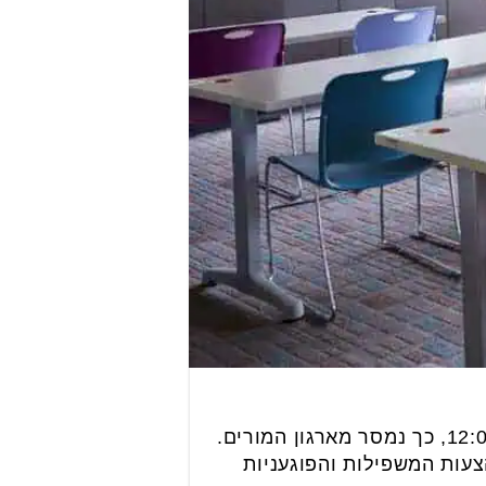
הלימודים מחר (יום ראשון) בשכבת י׳ בכל בתיה"ס העל יסודיים במדינה יתחילו בשעה 12:00, כך נמסר מארגון המורים.
צעות המשפילות והפוגעניות