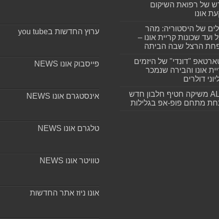
 של רפואת השיקום
ת אונו
ים של היסטוריה: מהר
ערוץ החדשות בyou tube
 ועד שכונות קריית אונו –
חת הרצל שבה הביתה
רטאפ "דונדי" של היזמים
פייסבוק אונו NEWS
ית אונו והבירה שנמכר
וני דולרים
ALLIN משיקה חטיף חלבון חדש
אינסטגרם אונו NEWS
חת מתחם פופ-אפ בגלילות
טלגרם אונו NEWS
טוויטר אונו NEWS
אונו ניוז אתר החדשות