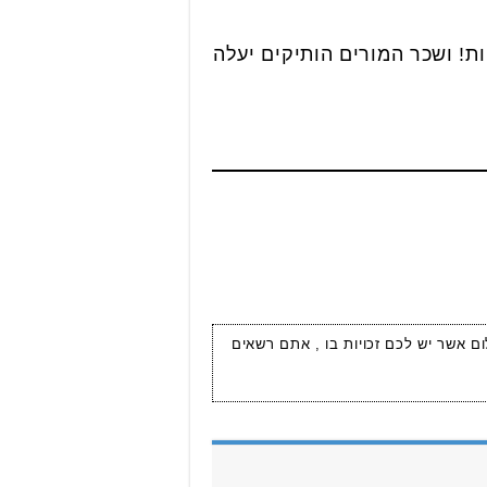
המתחילים בחינוך העל יסודי יהיה 12 אלף שח לפחות! ושכר המורים הותיקים יעלה
ום אשר יש לכם זכויות בו , אתם רשאים