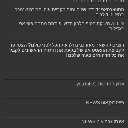
משפחת הרצל שבה הביתה
הסטארטאפ "דונדי" של היזמים מקריית אונו והבירה שנמכר
במיליוני דולרים
ALLIN משיקה חטיף חלבון חדש ופותחת מתחם פופ-אפ
בגלילות
רוצים להשאר מעודכנים ולדעת הכל לפני כולם? הצטרפו
לקבוצת הוואטס אפ של בקעת אונו ותהיו הראשונים לקבל
את כל הדיווחים בעיר שלכם !
ערוץ החדשות בyou tube
פייסבוק אונו NEWS
אינסטגרם אונו NEWS