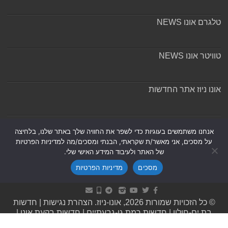
טלגרם אונו NEWS
טוויטר אונו NEWS
אונו ניוז אתר החדשות
אודות ומערכת האתר
אנחנו משתמשים בעוגיות כדי לשפר את החוויה שלך באתר שלנו, בלחיצה
על מסכים, אני מאשר/ת שקראתי, הבנתי ומסכים/מה למדיניות הפרטיות
של האתר ולעיבוד המידע האישי שלי.
מסכים
מדיניות הפרטיות
Powered by
Nintay
© כל הזכויות שמורות 2026, אונו-ניוז.
הצהרת נגישות
|
חדשות
בת ים-חולון
|
חדשות רמת גן-גבעתיים
|
חדשות בקעת אונו
|
תקנון אתר ומדיניות פרטיות
|
מדיניות תיקונים ושקיפות