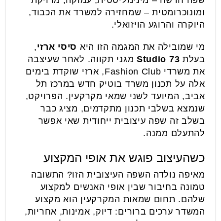
שפה חדשה – מינימליסטית, עמוקה, מדויקת
ומונוכרומטית – שמחזירה למשרד את הכבוד,
היוקרה והרוגע הויזואלי.
מי שמובילה את המגמה הזו היא
סיסי ארזי
,
בעלת
Studio 73
מגני תקווה. לאחר שעיצבה
את משרדי Fashion Club, ארזי שוקדת בימים
אלה על תכנון משרד בוטיק חדש במרכז תל
אביב, המיועד לשני שמאי מקרקעין. הפרויקט,
שנמצא בשלבי תכנון מתקדמים, מציג כבר
בשלב זה שפה עיצובית ייחודית שאי אפשר
להתעלם ממנה.
כשהעיצוב פוגש את אופי המקצוע
מאיפה נולדה השפה העיצובית הזו? התשובה
טמונה בחיבור שבין אופי האנשים למקצוע
שלהם. תחום שמאות המקרקעין הוא מקצוע
המשדר ערכים ברורים: דיוק, אמינות, אחריות,