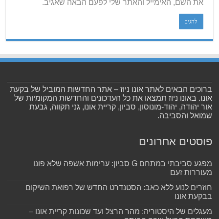
את השם, האימייל והאתר שלי לפעם הבאה שאגיב.
ברוכים הבאים לאתר אונו ניוז – אתר החדשות המוביל של בקעת
אונו. באונו ניוז תמצאו את כל העדכונים והחדשות המקומיות של
אור יהודה, יהוד-מונוסון, סביון, קריית אונו, גני תקווה, גבעת
שמואל והסביבה.
פוסטים אחרונים
מפגע סביבתי במתחם G סביון: ערימות אשפה שלא פונו
מעוררות זעם
חוזרים לנוע ללא כאב: הסטנדרט החדש של רפואת השיקום
בבקעת אונו
מעגלים של היסטוריה: מהר הרצל ועד שכונות קריית אונו –