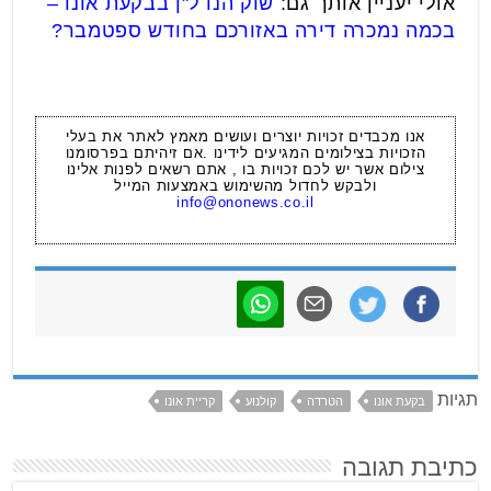
אולי יעניין אותך גם:
שוק הנדל"ן בבקעת אונו –
בכמה נמכרה דירה באזורכם בחודש ספטמבר?
אנו מכבדים זכויות יוצרים ועושים מאמץ לאתר את בעלי
הזכויות בצילומים המגיעים לידינו .אם זיהיתם בפרסומנו
צילום אשר יש לכם זכויות בו , אתם רשאים לפנות אלינו
ולבקש לחדול מהשימוש באמצעות המייל
info@ononews.co.il
תגיות
בקעת אונו
הטרדה
קולנוע
קריית אונו
כתיבת תגובה