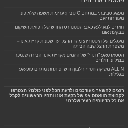
פוסטים אחרונים
מפגע סביבתי במתחם G סביון: ערימות אשפה שלא פונו
מעוררות זעם
חוזרים לנוע ללא כאב: הסטנדרט החדש של רפואת השיקום
בבקעת אונו
מעגלים של היסטוריה: מהר הרצל ועד שכונות קריית אונו –
משפחת הרצל שבה הביתה
הסטארטאפ "דונדי" של היזמים מקריית אונו והבירה שנמכר
במיליוני דולרים
ALLIN משיקה חטיף חלבון חדש ופותחת מתחם פופ-אפ
בגלילות
רוצים להשאר מעודכנים ולדעת הכל לפני כולם? הצטרפו
לקבוצת הוואטס אפ של בקעת אונו ותהיו הראשונים לקבל
את כל הדיווחים בעיר שלכם !