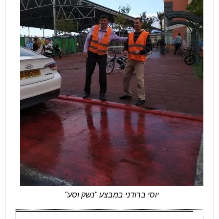
יוסי ברודני במבצע "נשק וסע"