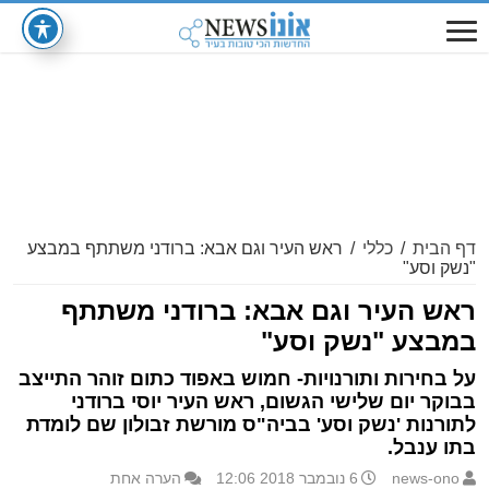
דף הבית
/
כללי
/
ראש העיר וגם אבא: ברודני משתתף במבצע
"נשק וסע"
ראש העיר וגם אבא: ברודני משתתף
במבצע "נשק וסע"
על בחירות ותורנויות- חמוש באפוד כתום זוהר התייצב
בבוקר יום שלישי הגשום, ראש העיר יוסי ברודני
לתורנות 'נשק וסע' בביה"ס מורשת זבולון שם לומדת
בתו ענבל.
news-ono
6 נובמבר 2018 12:06
הערה אחת