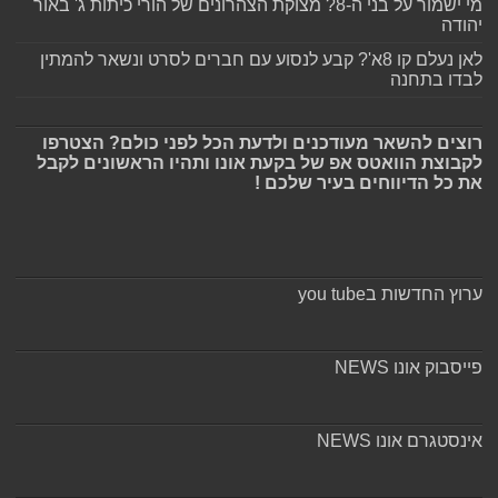
מי ישמור על בני ה-8? מצוקת הצהרונים של הורי כיתות ג' באור
יהודה
לאן נעלם קו 8א'? קבע לנסוע עם חברים לסרט ונשאר להמתין
לבדו בתחנה
רוצים להשאר מעודכנים ולדעת הכל לפני כולם? הצטרפו
לקבוצת הוואטס אפ של בקעת אונו ותהיו הראשונים לקבל
את כל הדיווחים בעיר שלכם !
ערוץ החדשות בyou tube
פייסבוק אונו NEWS
אינסטגרם אונו NEWS