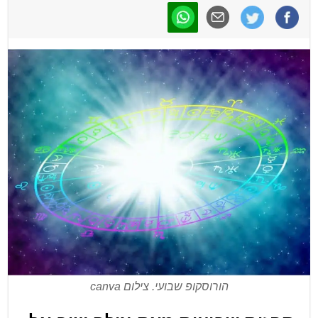
הורוסקופ שבועי. צילום canva