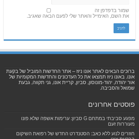
שמור בדפדפן זה
את השם, האימייל והאתר שלי לפעם הבאה שאגיב.
ברוכים הבאים לאתר אונו ניוז – אתר החדשות המוביל של בקעת
אונו. באונו ניוז תמצאו את כל העדכונים והחדשות המקומיות של
אור יהודה, יהוד-מונוסון, סביון, קריית אונו, גני תקווה, גבעת
שמואל והסביבה.
פוסטים אחרונים
מפגע סביבתי במתחם G סביון: ערימות אשפה שלא פונו
מעוררות זעם
חוזרים לנוע ללא כאב: הסטנדרט החדש של רפואת השיקום