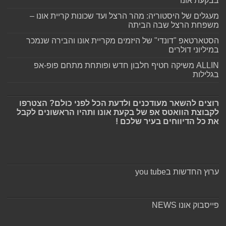
בבקעת אונו
מעגלים של היסטוריה: מהר הרצל ועד שכונות קריית אונו –
משפחת הרצל שבה הביתה
הסטארטאפ "דונדי" של היזמים מקריית אונו והבירה שנמכר
במיליוני דולרים
ALLIN משיקה חטיף חלבון חדש ופותחת מתחם פופ-אפ
בגלילות
רוצים להשאר מעודכנים ולדעת הכל לפני כולם? הצטרפו
לקבוצת הוואטס אפ של בקעת אונו ותהיו הראשונים לקבל
את כל הדיווחים בעיר שלכם !
ערוץ החדשות בyou tube
פייסבוק אונו NEWS