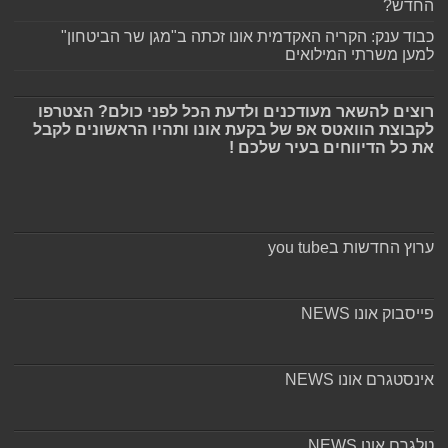
החדש?
כבוד ענק: הקריה האקדמית אונו זכתה ב"מגן שר הביטחון"
למען משרתי המילואים
רוצים להשאר מעודכנים ולדעת הכל לפני כולם? הצטרפו
לקבוצת הוואטס אפ של בקעת אונו ותהיו הראשונים לקבל
את כל הדיווחים בעיר שלכם !
ערוץ החדשות בyou tube
פייסבוק אונו NEWS
אינסטגרם אונו NEWS
טלגרם אונו NEWS