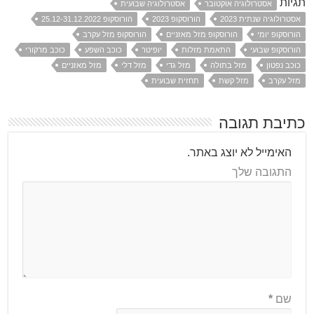
תגיות
אסטרולוגיה אוקטובר
אסטרולוגיה שבועית
אסטרולוגיה שנתית 2023
הורוסקופ 2023
הורוסקופ 25.12-31.12.2022
הורוסקופ יומי
הורוסקופ מזל מאזניים
הורוסקופ מזל עקרב
הורוסקופ שבועי
התאמת מזלות
יופיטר
כוכב השפע
כוכב מרקורי
כוכב נפטון
מזל בתולה
מזל גדי
מזל דלי
מזל מאזניים
מזל עקרב
מזל קשת
תחזית שבועית
כתיבת תגובה
האימייל לא יוצג באתר.
התגובה שלך
שם
*