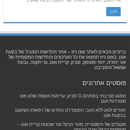
את השם, האימייל והאתר שלי לפעם הבאה שאגיב.
ברוכים הבאים לאתר אונו ניוז – אתר החדשות המוביל של בקעת
אונו. באונו ניוז תמצאו את כל העדכונים והחדשות המקומיות של
אור יהודה, יהוד-מונוסון, סביון, קריית אונו, גני תקווה, גבעת
שמואל והסביבה.
פוסטים אחרונים
מפגע סביבתי במתחם G סביון: ערימות אשפה שלא פונו
מעוררות זעם
חוזרים לנוע ללא כאב: הסטנדרט החדש של רפואת השיקום
בבקעת אונו
מעגלים של היסטוריה: מהר הרצל ועד שכונות קריית אונו –
משפחת הרצל שבה הביתה