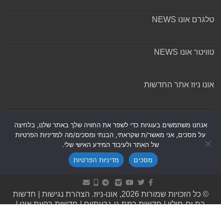
טלגרם אונו NEWS
טוויטר אונו NEWS
אונו ניוז אתר החדשות
אודות ומערכת האתר
אנחנו משתמשים בעוגיות כדי לשפר את החוויה שלך באתר שלנו, בלחיצה
על מסכים, אני מאשר/ת שקראתי, הבנתי ומסכים/מה למדיניות הפרטיות
של האתר ולעיבוד המידע האישי שלי.
מסכים
מדיניות הפרטיות
Powered by
Nintay
© כל הזכויות שמורות 2026, אונו-ניוז.
הצהרת נגישות
|
חדשות
בת ים-חולון
|
חדשות רמת גן-גבעתיים
|
חדשות בקעת אונו
|
תקנון אתר ומדיניות פרטיות
|
מדיניות תיקונים ושקיפות