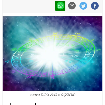
הורוסקופ שבועי. צילום canva