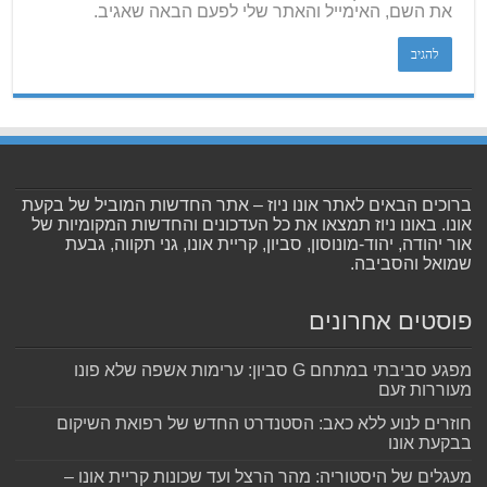
את השם, האימייל והאתר שלי לפעם הבאה שאגיב.
ברוכים הבאים לאתר אונו ניוז – אתר החדשות המוביל של בקעת
אונו. באונו ניוז תמצאו את כל העדכונים והחדשות המקומיות של
אור יהודה, יהוד-מונוסון, סביון, קריית אונו, גני תקווה, גבעת
שמואל והסביבה.
פוסטים אחרונים
מפגע סביבתי במתחם G סביון: ערימות אשפה שלא פונו
מעוררות זעם
חוזרים לנוע ללא כאב: הסטנדרט החדש של רפואת השיקום
בבקעת אונו
מעגלים של היסטוריה: מהר הרצל ועד שכונות קריית אונו –