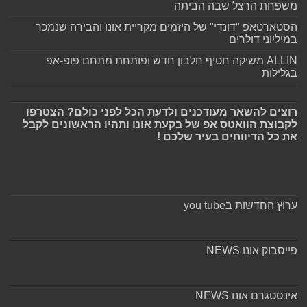
משפחת הרצל שבה הביתה
הסטארטאפ "דונדי" של היזמים מקריית אונו והבירה שנמכר
במיליוני דולרים
ALLIN משיקה חטיף חלבון חדש ופותחת מתחם פופ-אפ
בגלילות
רוצים להשאר מעודכנים ולדעת הכל לפני כולם? הצטרפו
לקבוצת הוואטס אפ של בקעת אונו ותהיו הראשונים לקבל
את כל הדיווחים בעיר שלכם !
ערוץ החדשות בyou tube
פייסבוק אונו NEWS
אינסטגרם אונו NEWS