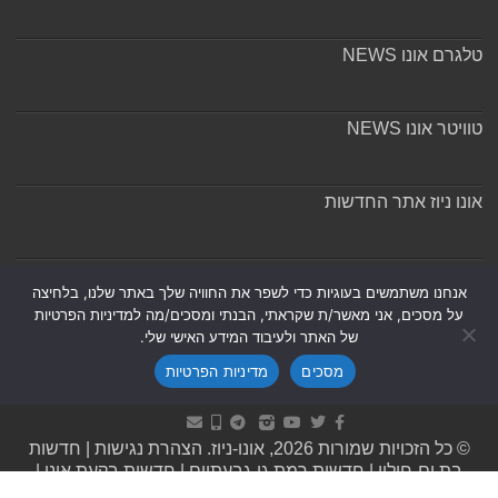
טלגרם אונו NEWS
טוויטר אונו NEWS
אונו ניוז אתר החדשות
אודות ומערכת האתר
אנחנו משתמשים בעוגיות כדי לשפר את החוויה שלך באתר שלנו, בלחיצה
על מסכים, אני מאשר/ת שקראתי, הבנתי ומסכים/מה למדיניות הפרטיות
של האתר ולעיבוד המידע האישי שלי.
מסכים
מדיניות הפרטיות
Powered by
Nintay
© כל הזכויות שמורות 2026, אונו-ניוז.
הצהרת נגישות
|
חדשות
בת ים-חולון
|
חדשות רמת גן-גבעתיים
|
חדשות בקעת אונו
|
תקנון אתר ומדיניות פרטיות
|
מדיניות תיקונים ושקיפות