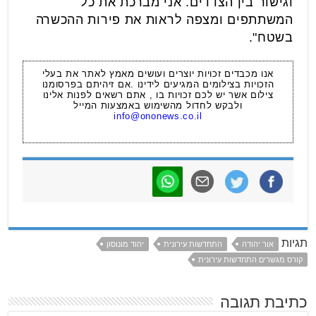
וגישור בין הצדדים. אני מברכת את כל
המשתתפים ומצפה לראות את פירות ההכשרה
בשטח".
אנו מכבדים זכויות יוצרים ועושים מאמץ לאתר את בעלי
הזכויות בצילומים המגיעים לידינו .אם זיהיתם בפרסומנו
צילום אשר יש לכם זכויות בו , אתם רשאים לפנות אלינו
ולבקש לחדול מהשימוש באמצעות המייל
info@ononews.co.il
תגיות
אור יהודה
התחדשות עירונית
יהוד מונוסון
קורס מגשרים התחדשות עירונית
כתיבת תגובה