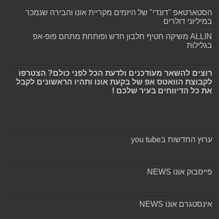
הסטארטאפ "דונדי" של היזמים מקריית אונו והבירה שנמכר
במיליוני דולרים
ALLIN משיקה חטיף חלבון חדש ופותחת מתחם פופ-אפ
בגלילות
רוצים להשאר מעודכנים ולדעת הכל לפני כולם? הצטרפו
לקבוצת הוואטס אפ של בקעת אונו ותהיו הראשונים לקבל
את כל הדיווחים בעיר שלכם !
ערוץ החדשות בyou tube
פייסבוק אונו NEWS
אינסטגרם אונו NEWS