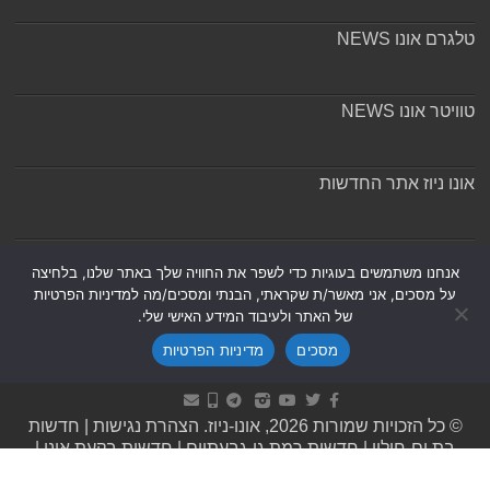
טלגרם אונו NEWS
טוויטר אונו NEWS
אונו ניוז אתר החדשות
אודות ומערכת האתר
אנחנו משתמשים בעוגיות כדי לשפר את החוויה שלך באתר שלנו, בלחיצה
על מסכים, אני מאשר/ת שקראתי, הבנתי ומסכים/מה למדיניות הפרטיות
של האתר ולעיבוד המידע האישי שלי.
מסכים
מדיניות הפרטיות
Powered by
Nintay
© כל הזכויות שמורות 2026, אונו-ניוז.
הצהרת נגישות
|
חדשות
בת ים-חולון
|
חדשות רמת גן-גבעתיים
|
חדשות בקעת אונו
|
תקנון אתר ומדיניות פרטיות
|
מדיניות תיקונים ושקיפות