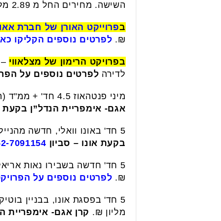
השישה. מחירים החל מ 2.89 מליון ₪.
ב
פרוייקט האורן של חברת אאו
₪.
לפרטים נוספים הקליקו כאן
בפרויקט הרימון של מצלאווי
לדירה
לפרטים נוספים על הפרו
מיני פנטהאוז 4.5 חד' + ממ"ד (הוסבה ל-4 חד' )ברייספלד, מ.שמש 44 מ"ר, ייחודית. מחיר מבוקש 5.2 מליון ₪.
אגם- אימפריית הנדל”ן בקעת א
5 חד' באונו וואלי, חדשה מהניילונים, מעוצבת מ.שמש XL. מחיר מבוקש 3.68 מליון ₪.
בקעת אונו – סביון
52-7091154
₪.
לפרטים נוספים על הפרויקט
מליון ₪.
קרן אגם- אימפריית הנ