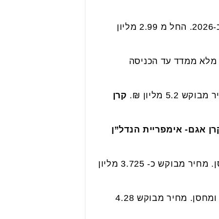
דירות 4-5 ופנטהאוזים שלמו 20% והיתרה באכלוס ב-2026. החל מ 2.99 מליון
ם פטור מלא ממדד עד הכניסה
קרן
רן אגם- אימפריית הנדל”ן
5 חד' חדשה בשבירו נאות אריאל שרון, 125 מ"ר + 12 מ"ר מ.שמש, קומה 12, חניה ומחסן. מחיר מבוקש כ- 3.725 מליון
5 חד' בפסגת אונו, בבניין בוטיק, מעוצבת ושקטה, מטבח משודרג, חדר מתבגר, 2 חניות ומחסן. מחיר מבוקש 4.28