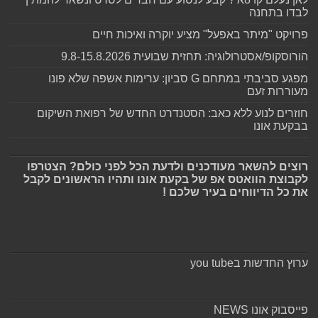
לבדו בתחנה
פרויקט "מיתר באפעל" מציע יוקרה ואיכות חיים
הורוסקופ/אסטרולוגיה: תחזית שבועית 9.8-15.8.2026
מפגע סביבתי במתחם G סביון: ערימות אשפה שלא פונו
מעוררות זעם
חוזרים לנוע ללא כאב: הסטנדרט החדש של רפואת השיקום
בבקעת אונו
רוצים להשאר מעודכנים ולדעת הכל לפני כולם? הצטרפו
לקבוצת הוואטס אפ של בקעת אונו ותהיו הראשונים לקבל
את כל הדיווחים בעיר שלכם !
ערוץ החדשות בyou tube
פייסבוק אונו NEWS