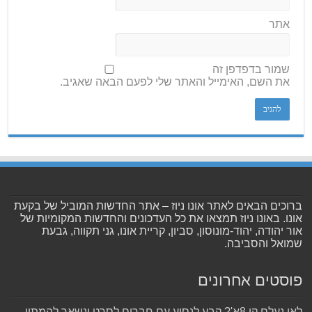
אתר
שמור בדפדפן זה
את השם, האימייל והאתר שלי לפעם הבאה שאגיב.
ברוכים הבאים לאתר אונו ניוז – אתר החדשות המוביל של בקעת
אונו. באונו ניוז תמצאו את כל העדכונים והחדשות המקומיות של
אור יהודה, יהוד-מונוסון, סביון, קריית אונו, גני תקווה, גבעת
שמואל והסביבה.
פוסטים אחרונים
לאן נעלם קו 8א'? קבע לנסוע עם חברים לסרט ונשאר להמתין