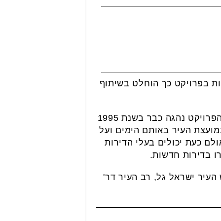
בפרויקט מגוון וכולל דירות של 4,5,6 חדרים, דירות גן ופנטהאוזים. 6 דירות בפרויקט כך הוחלט בשיתוף
מדובר בשלב ב' של פרויקט, במסגרתו נבנו 136 דירות חדשות, שכבר אוכלסו בהצלחה. הפרויקט נהגה כבר בשנת 1995
מועצת העיר באותם הימים ועל
לם כעת יכולים בעלי הדירות
ו בדירות חדשות.
העיר ישראל גל, רב העיר דר'