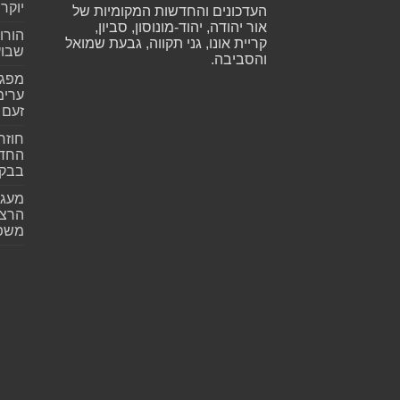
יוקר
העדכונים והחדשות המקומיות של
אור יהודה, יהוד-מונוסון, סביון,
הורו
קריית אונו, גני תקווה, גבעת שמואל
שבועית 026
והסביבה.
ערימ
זעם
חוזר
החדש
בבקע
מעגל
הרצל
משפ