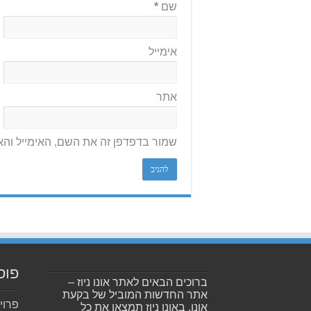
שם
*
אימייל
אתר
שמור בדפדפן זה את השם, האימייל וה
פוס
ברוכים הבאים לאתר אונו ניוז –
אתר החדשות המוביל של בקעת
פרוי
אונו. באונו ניוז תמצאו את כל