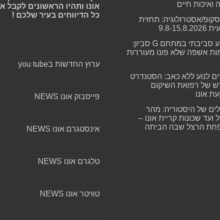
ה ואיכות חיים
אונו ותהיו הראשונים לקבל א
כל הדיווחים בעיר שלכם !
סקופ/אסטרולוגיה: תחזית
9.8-15.8.2
מפגע סביבתי במתחם G סביון:
ות אשפה שלא פונו מעוררות
ערוץ החדשות בyou tube
ים לנוע ללא כאב: הסטנדרט
 של רפואת השיקום
ת אונו
פייסבוק אונו NEWS
ים של היסטוריה: מהר
 ועד שכונות קריית אונו –
חת הרצל שבה הביתה
אינסטגרם אונו NEWS
טלגרם אונו NEWS
טוויטר אונו NEWS