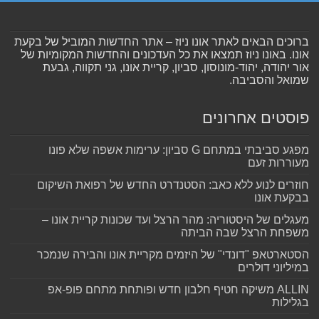
ברוכים הבאים לאתר אונו ניוז – אתר החדשות המוביל של בקעת
אונו. באונו ניוז תמצאו את כל העדכונים והחדשות המקומיות של
אור יהודה, יהוד-מונוסון, סביון, קריית אונו, גני תקווה, גבעת
שמואל והסביבה.
פוסטים אחרונים
מפגע סביבתי במתחם G סביון: ערימות אשפה שלא פונו
מעוררות זעם
חוזרים לנוע ללא כאב: הסטנדרט החדש של רפואת השיקום
בבקעת אונו
מעגלים של היסטוריה: מהר הרצל ועד שכונות קריית אונו –
משפחת הרצל שבה הביתה
הסטארטאפ "דונדי" של היזמים מקריית אונו והבירה שנמכר
במיליוני דולרים
ALLIN משיקה חטיף חלבון חדש ופותחת מתחם פופ-אפ
בגלילות