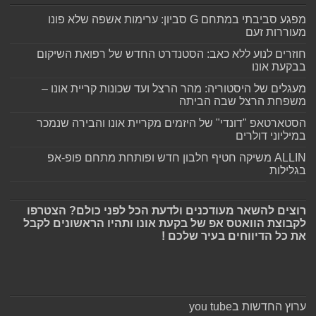
מפגע סביבתי במתחם G סביון: ערימות אשפה שלא פונו
מעוררות זעם
חוזרים לנוע ללא כאב: הסטנדרט החדש של רפואת השיקום
בבקעת אונו
מעגלים של היסטוריה: מהר הרצל ועד שכונות קריית אונו –
משפחת הרצל שבה הביתה
הסטארטאפ "דונדי" של היזמים מקריית אונו והבירה שנמכר
במיליוני דולרים
ALLIN משיקה חטיף חלבון חדש ופותחת מתחם פופ-אפ
בגלילות
רוצים להשאר מעודכנים ולדעת הכל לפני כולם? הצטרפו
לקבוצת הוואטס אפ של בקעת אונו ותהיו הראשונים לקבל
את כל הדיווחים בעיר שלכם !
ערוץ החדשות בyou tube