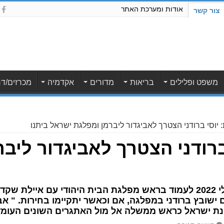
אודות ומערכת האתר
צור קשר
משפט ופלילים
בריאות
מדורים
אקדמיה
מכרזים/דר
 יוסי ברודני הצטרך לאביגדור ליברמן ומפלגת ישראל ביתנו
ברודני הצטרך לאביגדור ליב
ראש עיריית גבעת שמואל מונה ביולי 2022 לעמוד בראש מפלגת הבית היהודי
 ישובץ ברודני במפלגה, אם וכאשר יתקיימו בחירות. " אב
דינת ישראל כראש ממשלה אל מול האתגרים השונים העומד