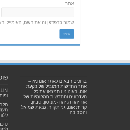
אתר
שמור בדפדפן זה את השם, האימייל וה
פוס
ברוכים הבאים לאתר אונו ניוז –
אתר החדשות המוביל של בקעת
אונו. באונו ניוז תמצאו את כל
ופות
העדכונים והחדשות המקומיות של
אור יהודה, יהוד-מונוסון, סביון,
הלב 
קריית אונו, גני תקווה, גבעת שמואל
תעוד
והסביבה.
ללוח
סוכר
לכפי