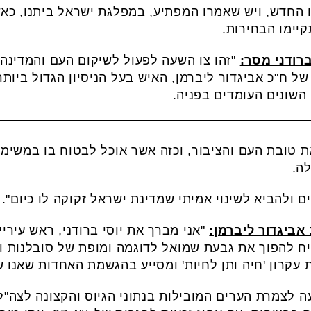
ו החדש, ויש שאמרו המפתיע, במפלגת ישראל ביתנו, כאש
קיימו הבחירות.
רודני מסר:
"זהו צו השעה לפעול לשיקום העם והמדינה
ל ח"כ אביגדור ליברמן, האיש בעל הניסיון הגדול ביות
שונים העומדים בפניה.
 טובת העם והציבור, וכזה אשר אוכל לבטוח בו במשימ
ה.
ים ולהביא לשינוי אמיתי שמדינת ישראל זקוקה לו כיום".
אביגדור ליברמן:
"אני מברך את יוסי ברודני, ראש עירי
יח להפוך את גבעת שמואל לדוגמה ומופת של סובלנות וש
עקרון 'חיה ותן לחיות' ומסייע בהגשמת האחדות שאנו ש
 לצמרת הערים המובילות בנתוני הגיוס והקצונה לצה"