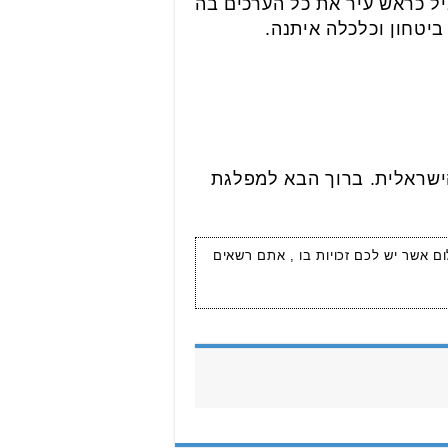
שנים ברציפות, עם אחוז זכאות לבגרות של 97.4%. יוסי מוביל כראש עיר את כל הערכים בה
ביטחון וכלכלה איתנה.
הישראלית. ברוך הבא למפלגת
ום אשר יש לכם זכויות בו , אתם רשאים