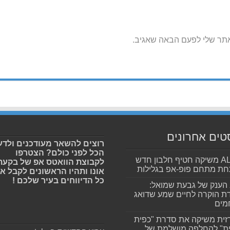
אתר שלי לפעם הבאה שאגיב.
טים אחרונים
רוצים להשאר מעודכנים ולדע
הכל לפני כולם? הצטרפו
ALLIN משיקה חטיף חלבון חדש
לקבוצת הוואטס אפ של בקעת
חת מתחם פופ-אפ בגלילות
אונו ותהיו הראשונים לקבל א
כל הדיווחים בעיר שלכם !
הענק של גבעת שמואל:
ת הוקרה לחיים שמע שדואג
מים
זית משיקה את סדרת "כפית
ת" להחלפה מושלמת של