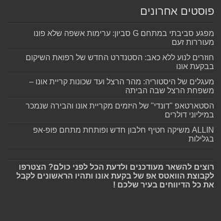
פוסטים אחרונים
מפגע סביבתי במתחם G סביון: ערימות אשפה שלא פונו
מעוררות זעם
חוזרים לנוע ללא כאב: הסטנדרט החדש של רפואת השיקום
בבקעת אונו
מעגלים של היסטוריה: מהר הרצל ועד שכונות קריית אונו –
משפחת הרצל שבה הביתה
הסטארטאפ "דונדי" של היזמים מקריית אונו והבירה שנמכר
במיליוני דולרים
ALLIN משיקה חטיף חלבון חדש ופותחת מתחם פופ-אפ
בגלילות
רוצים להשאר מעודכנים ולדעת הכל לפני כולם? הצטרפו
לקבוצת הוואטס אפ של בקעת אונו ותהיו הראשונים לקבל
את כל הדיווחים בעיר שלכם !