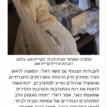
מתנדבי עמותת "מבית לבית" בקריית אונו. צילום:
דוברות עיריית קריית אונו
לעבודות הצטרף גם משה דאלי, המשנה לראש
העיר ומחזיק תיק הרווחה והשירותים החברתיים,
שהפשיל שרוולים וסייע למתנדבים. "התרגשתי
לראות את רוח ההתנדבות והערבות ההדדית
שפועמת כאן", אמר דאלי. "תודה מעומק הלב
למתנדבים הנהדרים של עמותת 'מבית לבית',
לאיתן צ'מריסוב היקר, תושב העיר ממקימי