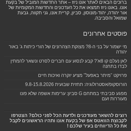
ברוכים הבאים לאתר אונו ניוז – אתר החדשות המוביל של בקעת
אונו. באונו ניוז תמצאו את כל העדכונים והחדשות המקומיות של
אור יהודה, יהוד-מונוסון, סביון, קריית אונו, גני תקווה, גבעת
שמואל והסביבה.
פוסטים אחרונים
מי ישמור על בני ה-8? מצוקת הצהרונים של הורי כיתות ג' באור
יהודה
לאן נעלם קו 8א'? קבע לנסוע עם חברים לסרט ונשאר להמתין
לבדו בתחנה
פרויקט "מיתר באפעל" מציע יוקרה ואיכות חיים
הורוסקופ/אסטרולוגיה: תחזית שבועית 9.8-15.8.2026
מפגע סביבתי במתחם G סביון: ערימות אשפה שלא פונו
מעוררות זעם
רוצים להשאר מעודכנים ולדעת הכל לפני כולם? הצטרפו
לקבוצת הוואטס אפ של בקעת אונו ותהיו הראשונים לקבל
את כל הדיווחים בעיר שלכם !