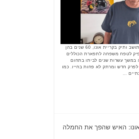
השנה חוגג זאב כספין, בן 73, תושב ותיק בקריית אונו, 60 שנים בהן
פיק לטפח משפחה לתפארת הכוללים
-4 נכדים, עשה במשך עשרות שנים לביתו בתחום
לפרק חדש ומרתק לא פחות בחייו. כמו
נתיים …
ונו: האיש שהפך את החמלה