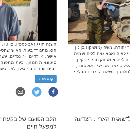
יהודה, משה (מושיקו) בן נון
הוא מתגורר בעיר. האיש שהס
 מוכרות. מושיקו, בן 46, נשוי לאיה ואבא גאה לליה ועמית,
אישה, 4 ילדים ו
ייבוא ושיווק חומרי ניקיון,
סיטונאות המזון, וכעת מתפנה 
לא שמאז השביעי באוקטובר,
רבים אחרים בני גילו, לפני כש
חלוטין. כשאת הבגדים החליף …
קרא עוד »
 ל"שאגת הארי": הצדעה
הלב הפועם של בקעת א
למפעל חיים