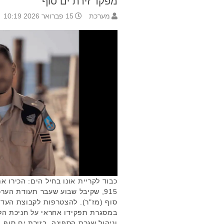
מפקד זירת ים סוף
מערכת
15 פברואר 2026 10:19
915, שקיבל שבוע שעבר תעודת הער
סוף (מז"ר). להצטרפות לקבוצת העדכ
במסגרת תפקידו אחראי על חניכת הל
וניהול שגרת הספינה. בזירת ים סוף, 