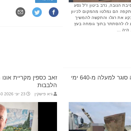
בת הנובה, נדב ביטון ז"ל נסע
קפה הם נמלטו מהמקום לכיוון
קע את רגלו והתקשה להמשיך
יע לו להסתתר בתוך גומחה בעץ
 היה …
להצדיע לו: משה מאור יהודה סוגר למעלה מ-640 ימי
זאב כספין מקריית אונו 
הלבבות
גיא פישקין
23 יוני 2026 13:40