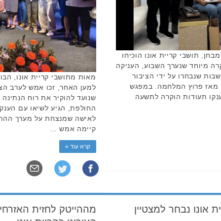
חן, תושבי קריית אונו הוכיחו
רה מיוחד שנערך השבוע, העניקה
בות שנבחרו על ידי הציבור
מאות מתושבי קריית אונו, הבו
ן מאז פרוץ המלחמה. במפגש
למען האחר, זכו אמש לערב הצד
ענקו תעודות הוקרה לתשעה
שנועד להוקיר את רוח הנתינה
החולפת, הגיע לשיאו עם הענק
לאישה שמנצחת על מערך ההתנדב
קיימה אמש …
קרא עוד »
ת אונו נבחר למצטיין
מההייטק לחזית האזרח