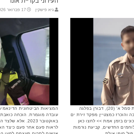
העירוני בקריית אונו
גיא פישקין
17 פברואר 2026 10:35
כבוד לקריית אונו בחיל הים: הכירו את סמל א' (20), דבורן בפלגה
המציאות הביטחונית הדינאמית
כה והוכרז כמצטיין מפקד זירת ים
עובדה מוגמרת. הוכחה כואבת 
ונים בזמן אמת >> לחצו כאן
באוקטובר 2023. אל
וחמים החדשים, קביעת נורמות
לראות פעם אחר פעם כיצד האחר
מול חופי אילת, …
אנשים לתרום מעצמם למען הכל