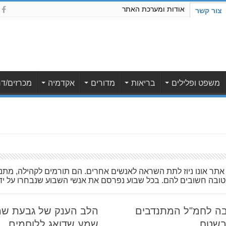
אודות ומערכת האתר
צור קשר
משפט ופלילים
בריאות
מדורים
אקדמיה
מכרזים/דר
 אתר אונו ניוז לתת השראה לאנשים אחרים. הם תורמים לקהילה, מתנד
טובה חשובים להם. בכל שבוע נפרסם את אנשי השבוע שנבחרו על ידי מ
ובה לחמ"ל המתנדבים
הלב הענק של גבעת שמו
בשטח
שמע שדואג ללוחמים