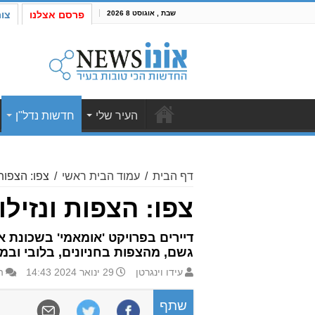
שבת , אוגוסט 8 2026
פרסם אצלנו
צו
העיר שלי
חדשות נדל"ן
דף הבית
/
עמוד הבית ראשי
/
צפו: הצפות
צפו: הצפות ונזיל
דיירים בפרויקט 'אומאמי' בשכונת 
גשם, מהצפות בחניונים, בלובי ובמ
עידו וינגרטן
29 ינואר 2024 14:43
ה
שתף