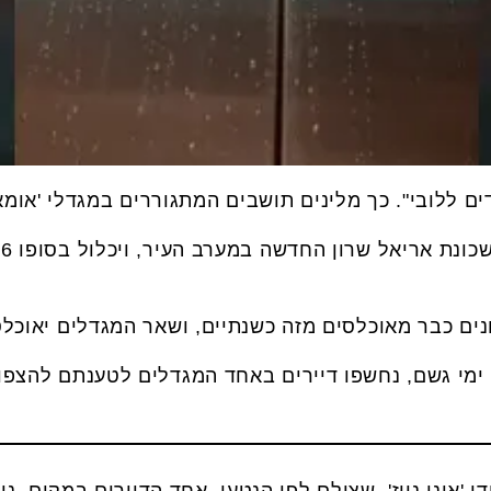
ים ללובי". כך מלינים תושבים המתגוררים במגדלי 'אומא
נים כבר מאוכלסים מזה כשנתיים, ושאר המגדלים יאוכלס
ימי גשם, נחשפו דיירים באחד המגדלים לטענתם להצפו
 'אונו ניוז', שצילם לפי הנטען, אחד הדיירים במקום, נ