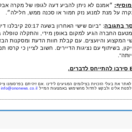
מוסיף:
״אמנם לא ניתן להביע דעה לגופו של מקרה אבל
קרה על מנת למנוע נזק חמור או סכנה ממש, חלילה״.
סר בתגובה
: "ביום שישי האחרו
הל הפרויקט מטעם החברה הגיע למקום באופן מידי, והתקלה טופל
י המקצוע והיועצים. עם קבלת חוות הדעת ומסקנות הבד
ון, בשיתוף עם נציגות הדיירים. חשוב לציין כי קרסו ת
ותה".
 לאתר את בעלי הזכויות בצילומים המגיעים לידינו .אם זיהיתם בפרסומנו ציל
לפנות אלינו ולבקש לחדול מהשימוש באמצעות המייל
info@ononews.co.il