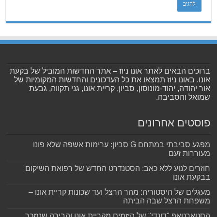
ברוכים הבאים לאתר אונו ניוז – אתר החדשות המוביל של בקעת
אונו. באונו ניוז תמצאו את כל העדכונים והחדשות המקומיות של
אור יהודה, יהוד-מונוסון, סביון, קריית אונו, גני תקווה, גבעת
שמואל והסביבה.
פוסטים אחרונים
מפגע סביבתי במתחם G סביון: ערימות אשפה שלא פונו
מעוררות זעם
חוזרים לנוע ללא כאב: הסטנדרט החדש של רפואת השיקום
בבקעת אונו
מעגלים של היסטוריה: מהר הרצל ועד שכונות קריית אונו –
משפחת הרצל שבה הביתה
הסטארטאפ "דונדי" של היזמים מקריית אונו והבירה שנמכר