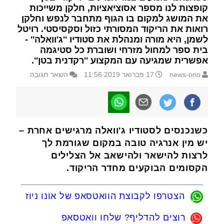
קופצות לנו מספר אסוציאציות, חלקן משייכות
את המושג למקום בו הגוף מתחבר לנפש וחלקן
רואות את הריקוד המסורתי כזול וסקסיסטי. רויטל
לשמן, היא מורה ומנהלת את סטודיו ''ג'וואלה'' -
בית ספר למחול מזרחי ושוברת כל סטיגמה
אפשרית שמגיעה עם המקצוע ''רקדנית בטן''.
news-ono
17 פברואר 2019 11:56
השאר תגובה
כשנכנסים לסטודיו ג'וואלה מרגישים אחרת –
יש מין אנרגיה טובה במקום שגורמת לך
לרצות להישאר ולהישאב אל הצלילים
הקסומים הבוקעים מחדר הריקוד.
הצטרפו לקבוצת הוואטסאפ של אונו ניוז
רוצים להדליף? שלחו וואטסאפ