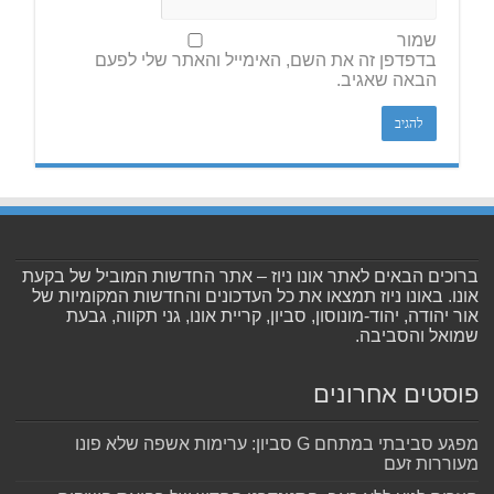
שמור
בדפדפן זה את השם, האימייל והאתר שלי לפעם
הבאה שאגיב.
ברוכים הבאים לאתר אונו ניוז – אתר החדשות המוביל של בקעת
אונו. באונו ניוז תמצאו את כל העדכונים והחדשות המקומיות של
אור יהודה, יהוד-מונוסון, סביון, קריית אונו, גני תקווה, גבעת
שמואל והסביבה.
פוסטים אחרונים
מפגע סביבתי במתחם G סביון: ערימות אשפה שלא פונו
מעוררות זעם