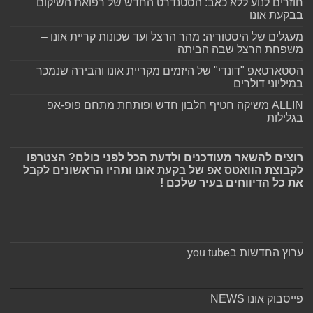
חוזרים לנוע ללא כאב: הסטנדרט החדש של רפואת השיקום
בבקעת אונו
מעגלים של היסטוריה: מהר הרצל ועד שכונות קריית אונו –
משפחת הרצל שבה הביתה
הסטארטאפ "דונדי" של היזמים מקריית אונו והבירה שנמכר
במיליוני דולרים
ALLIN משיקה חטיף חלבון חדש ופותחת מתחם פופ-אפ
בגלילות
רוצים להשאר מעודכנים ולדעת הכל לפני כולם? הצטרפו
לקבוצת הוואטס אפ של בקעת אונו ותהיו הראשונים לקבל
את כל הדיווחים בעיר שלכם !
ערוץ החדשות בyou tube
פייסבוק אונו NEWS