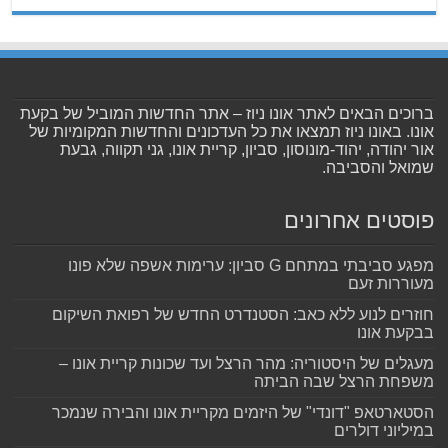
ברוכים הבאים לאתר אונו ניוז – אתר החדשות המוביל של בקעת
אונו. באונו ניוז תמצאו את כל העדכונים והחדשות המקומיות של
אור יהודה, יהוד-מונוסון, סביון, קריית אונו, גני תקווה, גבעת
שמואל והסביבה.
פוסטים אחרונים
מפגע סביבתי במתחם G סביון: ערימות אשפה שלא פונו
מעוררות זעם
חוזרים לנוע ללא כאב: הסטנדרט החדש של רפואת השיקום
בבקעת אונו
מעגלים של היסטוריה: מהר הרצל ועד שכונות קריית אונו –
משפחת הרצל שבה הביתה
הסטארטאפ "דונדי" של היזמים מקריית אונו והבירה שנמכר
במיליוני דולרים