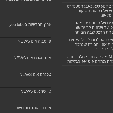
ים לנוע ללא כאב: הסטנדרט
 של רפואת השיקום
ת אונו
ים של היסטוריה: מהר
ערוץ החדשות בyou tube
 ועד שכונות קריית אונו –
חת הרצל שבה הביתה
רטאפ "דונדי" של היזמים
פייסבוק אונו NEWS
ית אונו והבירה שנמכר
וני דולרים
ALLIN משיקה חטיף חלבון חדש
אינסטגרם אונו NEWS
חת מתחם פופ-אפ בגלילות
טלגרם אונו NEWS
טוויטר אונו NEWS
אונו ניוז אתר החדשות