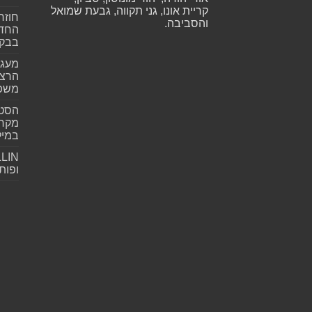
קריית אונו, גני תקווה, גבעת שמואל
חוזר
והסביבה.
החדש
בבקע
מעגל
הרצל
משפ
הסטא
מקרי
במילי
ופות