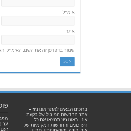
אימייל
אתר
שמור בדפדפן זה את השם, האימייל וה
פוס
ברוכים הבאים לאתר אונו ניוז –
אתר החדשות המוביל של בקעת
אונו. באונו ניוז תמצאו את כל
ערימ
העדכונים והחדשות המקומיות של
זעם
אור יהודה, יהוד-מונוסון, סביון,