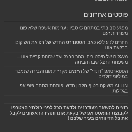
פוסטים אחרונים
מפגע סביבתי במתחם G סביון: ערימות אשפה שלא פונו
מעוררות זעם
חוזרים לנוע ללא כאב: הסטנדרט החדש של רפואת השיקום
בבקעת אונו
מעגלים של היסטוריה: מהר הרצל ועד שכונות קריית אונו –
משפחת הרצל שבה הביתה
הסטארטאפ "דונדי" של היזמים מקריית אונו והבירה שנמכר
במיליוני דולרים
ALLIN משיקה חטיף חלבון חדש ופותחת מתחם פופ-אפ
בגלילות
רוצים להשאר מעודכנים ולדעת הכל לפני כולם? הצטרפו
לקבוצת הוואטס אפ של בקעת אונו ותהיו הראשונים לקבל
את כל הדיווחים בעיר שלכם !