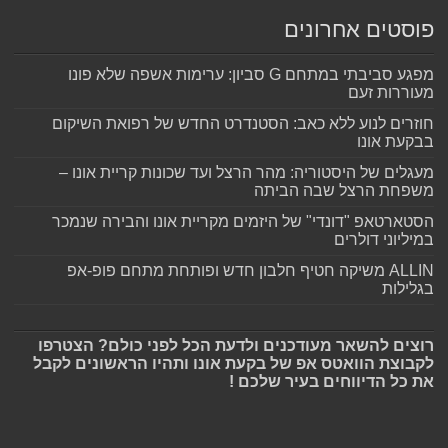
פוסטים אחרונים
מפגע סביבתי במתחם G סביון: ערימות אשפה שלא פונו
מעוררות זעם
חוזרים לנוע ללא כאב: הסטנדרט החדש של רפואת השיקום
בבקעת אונו
מעגלים של היסטוריה: מהר הרצל ועד שכונות קריית אונו –
משפחת הרצל שבה הביתה
הסטארטאפ "דונדי" של היזמים מקריית אונו והבירה שנמכר
במיליוני דולרים
ALLIN משיקה חטיף חלבון חדש ופותחת מתחם פופ-אפ
בגלילות
רוצים להשאר מעודכנים ולדעת הכל לפני כולם? הצטרפו
לקבוצת הוואטס אפ של בקעת אונו ותהיו הראשונים לקבל
את כל הדיווחים בעיר שלכם !