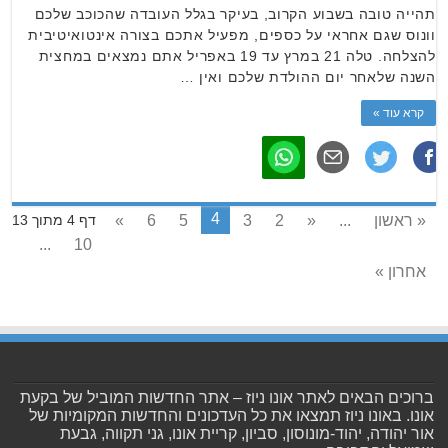
תהייה טובה בשבוע הקרוב, בעיקר בגלל העובדה שהכוכב שלכם
וונוס שגם אחראי על כספים, מפעיל אתכם בצורה אינטואיטיבית
להצלחה. טלה 21 במרץ עד 19 באפריל אתם נמצאים במחצית
השנה שלאחר יום ההולדת שלכם ואין …
קרא עוד »
4
« ראשון
...
«
2
3
5
6
»
דף 4 מתוך 13
...
10
אחרון »
ברוכים הבאים לאתר אונו ניוז – אתר החדשות המוביל של בקעת
אונו. באונו ניוז תמצאו את כל העדכונים והחדשות המקומיות של
אור יהודה, יהוד-מונוסון, סביון, קריית אונו, גני תקווה, גבעת