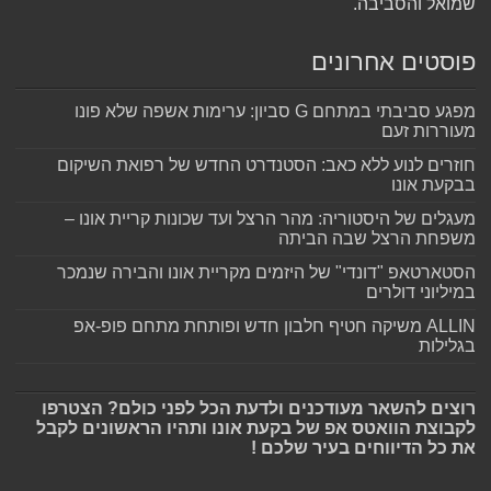
שמואל והסביבה.
פוסטים אחרונים
מפגע סביבתי במתחם G סביון: ערימות אשפה שלא פונו
מעוררות זעם
חוזרים לנוע ללא כאב: הסטנדרט החדש של רפואת השיקום
בבקעת אונו
מעגלים של היסטוריה: מהר הרצל ועד שכונות קריית אונו –
משפחת הרצל שבה הביתה
הסטארטאפ "דונדי" של היזמים מקריית אונו והבירה שנמכר
במיליוני דולרים
ALLIN משיקה חטיף חלבון חדש ופותחת מתחם פופ-אפ
בגלילות
רוצים להשאר מעודכנים ולדעת הכל לפני כולם? הצטרפו
לקבוצת הוואטס אפ של בקעת אונו ותהיו הראשונים לקבל
את כל הדיווחים בעיר שלכם !