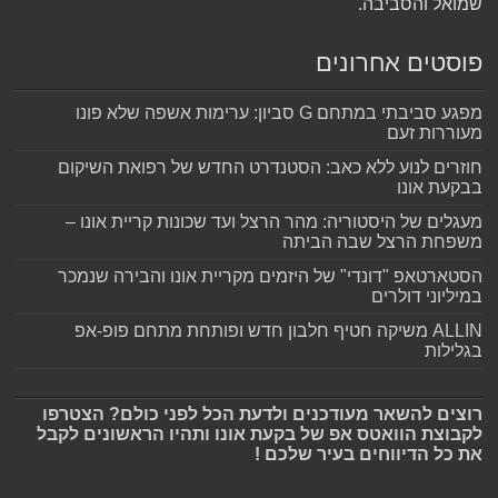
שמואל והסביבה.
פוסטים אחרונים
מפגע סביבתי במתחם G סביון: ערימות אשפה שלא פונו
מעוררות זעם
חוזרים לנוע ללא כאב: הסטנדרט החדש של רפואת השיקום
בבקעת אונו
מעגלים של היסטוריה: מהר הרצל ועד שכונות קריית אונו –
משפחת הרצל שבה הביתה
הסטארטאפ "דונדי" של היזמים מקריית אונו והבירה שנמכר
במיליוני דולרים
ALLIN משיקה חטיף חלבון חדש ופותחת מתחם פופ-אפ
בגלילות
רוצים להשאר מעודכנים ולדעת הכל לפני כולם? הצטרפו
לקבוצת הוואטס אפ של בקעת אונו ותהיו הראשונים לקבל
את כל הדיווחים בעיר שלכם !