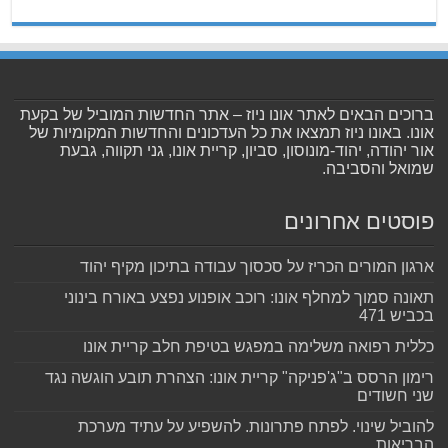
ברוכים הבאים לאתר אונו ניוז – אתר החדשות המוביל של בקעת
אונו. באונו ניוז תמצאו את כל העדכונים והחדשות המקומיות של
אור יהודה, יהוד-מונוסון, סביון, קריית אונו, גני תקווה, גבעת
שמואל והסביבה.
פוסטים אחרונים
ארגון המורים הכריז על סכסוך עבודה בתיכון מקיף יהוד
תאונה סמוך למחלף אונו: רוכב אופנוע נפצע באורח בינוני
בכביש 471
כללית רפואה משלימה במפגש בטיפת חלב קריית אונו
רימון הרסס ב"ג'פניקה" קריית אונו: הצהרת תובע הוגשה נגד
שני חשודים
להוביל שינוי. לפתח פתרונות. להשפיע על עתיד מערכת
הבריאות