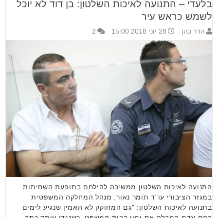
בלעדי – התנועה לאיכות השלטון: בן דוד לא יוכל
לשמש כראש עיר
הדר כהן
28 יוני 2018 15:00
2
התנועה לאיכות השלטון ממשיכה להילחם בתופעת השחיתות
במגזר הציבורי עו"ד תומר נאור, מנהל המחלקה המשפטית
בתנועה לאיכות השלטון: "גם המחוקק לא האמין שנגיע לימים
בהם אדם המבלה את ימיו בבית המשפט, כשנגדו עומד כתב