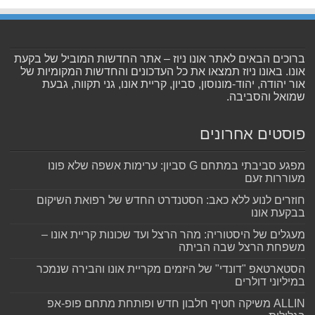
ברוכים הבאים לאתר אונו ניוז – אתר החדשות המוביל של בקעת
אונו. באונו ניוז תמצאו את כל העדכונים והחדשות המקומיות של
אור יהודה, יהוד-מונוסון, סביון, קריית אונו, גני תקווה, גבעת
שמואל והסביבה.
פוסטים אחרונים
מפגע סביבתי במתחם G סביון: ערימות אשפה שלא פונו
מעוררות זעם
חוזרים לנוע ללא כאב: הסטנדרט החדש של רפואת השיקום
בבקעת אונו
מעגלים של היסטוריה: מהר הרצל ועד שכונות קריית אונו –
משפחת הרצל שבה הביתה
הסטארטאפ "דונדי" של היזמים מקריית אונו והבירה שנמכר
במיליוני דולרים
ALLIN משיקה חטיף חלבון חדש ופותחת מתחם פופ-אפ