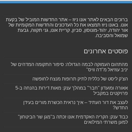
ברוכים הבאים לאתר אונו ניוז – אתר החדשות המוביל של בקעת
אונו. באונו ניוז תמצאו את כל העדכונים והחדשות המקומיות של
אור יהודה, יהוד-מונוסון, סביון, קריית אונו, גני תקווה, גבעת
שמואל והסביבה.
פוסטים אחרונים
מהתהום העמוקה לבמה הגדולה: סיפור התקומה המדהים של
יניב עוזיאל מ"דה וויס"
הצ'ק ליסט של כללית לתיק תרופות מנצח לחופשה
אאורה ומועדון "חבר" במהלך ענק: מאות דירות בהנחה ב-5
פרויקטים במקביל
לעצב את דור העתיד – איך נראית הכשרת מורים בעידן
החדש?
כבוד ענק: הקריה האקדמית אונו זכתה ב"מגן שר הביטחון"
למען משרתי המילואים