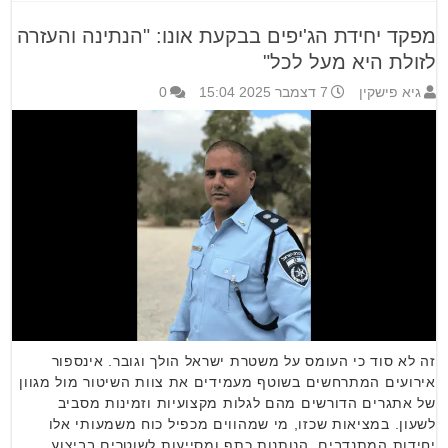
מפקד יחידת הג'יפים בבקעת אונו: "הנתינה והעזרה
לזולת היא מעל לכל"
גיא פישקין
7 דצמבר 2025 15:04
0
זה לא סוד כי העומס על משטרת ישראל הולך וגובר. אינספור
אירועים המתרחשים בשוטף מעמידים את צוות השיטור מול מגוון
של אתגרים הדורשים מהם לגלות מקצועיות וזמינות מסביב
לשעון. במציאות שכזו, מי שמהווים מכפיל כוח משמעותי אלו
יחידות המתנדבים, הנותנות כתף ומסייעות לשוטרים בביצוע