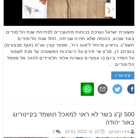
משטרת ישראל נערכת בכוחות מתוגברים לפתיחת שנת הלימודים.
בעוד שבוע, בהנחה שלא תהיה שביתה, תחל שנת הלימודים
תשפ"ג. בראיון מיוחד ל'אונו ניוז', מספר קצין אג"מ (אגף מבצעים)
במרחב דן, סנ"צ שי תירם על היערכות המשטרה על מנת לשמור
על הסדר ביום בו אמורים עשרות אלפי תלמידים לחזור אל ספסל
הלימודים. …
קרא עוד »
500 ק"ג בשר לא ראוי למאכל הושמד בקייטרינג
באור יהודה
עידו וינגרטן
22 יוני 2022 16:51
2