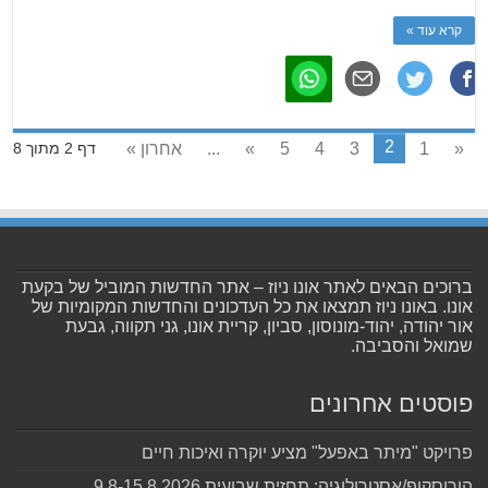
קרא עוד »
2
«
1
3
4
5
»
...
אחרון »
דף 2 מתוך 8
ברוכים הבאים לאתר אונו ניוז – אתר החדשות המוביל של בקעת
אונו. באונו ניוז תמצאו את כל העדכונים והחדשות המקומיות של
אור יהודה, יהוד-מונוסון, סביון, קריית אונו, גני תקווה, גבעת
שמואל והסביבה.
פוסטים אחרונים
פרויקט "מיתר באפעל" מציע יוקרה ואיכות חיים
הורוסקופ/אסטרולוגיה: תחזית שבועית 9.8-15.8.2026