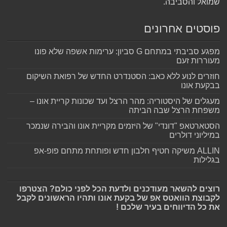
שמואל והסביבה.
פוסטים אחרונים
מפגע סביבתי במתחם G סביון: ערימות אשפה שלא פונו
מעוררות זעם
חוזרים לנוע ללא כאב: הסטנדרט החדש של רפואת השיקום
בבקעת אונו
מעגלים של היסטוריה: מהר הרצל ועד שכונות קריית אונו –
משפחת הרצל שבה הביתה
הסטארטאפ "דונדי" של היזמים מקריית אונו והבירה שנמכר
במיליוני דולרים
ALLIN משיקה חטיף חלבון חדש ופותחת מתחם פופ-אפ
בגלילות
רוצים להשאר מעודכנים ולדעת הכל לפני כולם? הצטרפו
לקבוצת הוואטס אפ של בקעת אונו ותהיו הראשונים לקבל
את כל הדיווחים בעיר שלכם !