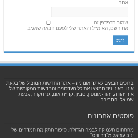
אתר
שמור בדפדפן זה
את השם, האימייל והאתר שלי לפעם הבאה שאגיב.
ברוכים הבאים לאתר אונו ניוז – אתר החדשות המוביל של בקעת
אונו. באונו ניוז תמצאו את כל העדכונים והחדשות המקומיות של
אור יהודה, יהוד-מונוסון, סביון, קריית אונו, גני תקווה, גבעת
שמואל והסביבה.
פוסטים אחרונים
מהתהום העמוקה לבמה הגדולה: סיפור התקומה המדהים של
יניב עוזיאל מ"דה וויס"