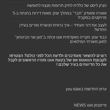
הצ'ק ליסט של כללית לתיק תרופות מנצח לחופשה
אאורה ומועדון "חבר" במהלך ענק: מאות דירות בהנחה ב-5
פרויקטים במקביל
לעצב את דור העתיד – איך נראית הכשרת מורים בעידן
החדש?
כבוד ענק: הקריה האקדמית אונו זכתה ב"מגן שר הביטחון"
למען משרתי המילואים
רוצים להשאר מעודכנים ולדעת הכל לפני כולם? הצטרפו
לקבוצת הוואטס אפ של בקעת אונו ותהיו הראשונים לקבל
את כל הדיווחים בעיר שלכם !
ערוץ החדשות בyou tube
פייסבוק אונו NEWS