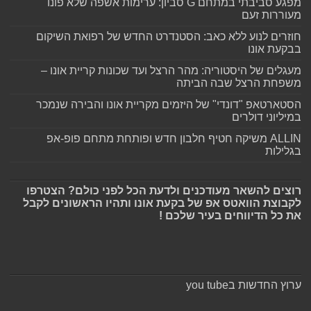
מפגע סביבתי במתחם G סביון: ערימות אשפה שלא פונו
מעוררות זעם
חוזרים לנוע ללא כאב: הסטנדרט החדש של רפואת השיקום
בבקעת אונו
מעגלים של היסטוריה: מהר הרצל ועד שכונות קריית אונו –
משפחת הרצל שבה הביתה
הסטארטאפ "דונדי" של היזמים מקריית אונו והבירה שנמכר
במיליוני דולרים
ALLIN משיקה חטיף חלבון חדש ופותחת מתחם פופ-אפ
בגלילות
רוצים להשאר מעודכנים ולדעת הכל לפני כולם? הצטרפו
לקבוצת הוואטס אפ של בקעת אונו ותהיו הראשונים לקבל
את כל הדיווחים בעיר שלכם !
ערוץ החדשות בyou tube