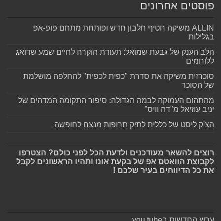
פוסטים אחרונים
ALLIN משיקה חטיף חלבון חדש ופותחת מתחם פופ-אפ
בגלילות
הלב הענק של גבעת שמואל: תעודת הוקרה לחיים שמע שדואג
ללוחמים
סוכרזית משיקה את סדרת "כפית לכפית" להחלפה מושלמת
של הסוכר
מהתהום העמוקה לבמה הגדולה: סיפור התקומה המדהים של
יניב עוזיאל מ"דה וויס"
הצ'ק ליסט של כללית לתיק תרופות מנצח לחופשה
רוצים להשאר מעודכנים ולדעת הכל לפני כולם? הצטרפו
לקבוצת הוואטס אפ של בקעת אונו ותהיו הראשונים לקבל
את כל הדיווחים בעיר שלכם !
ערוץ החדשות בyou tube