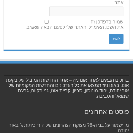
אתר
שמור בדפדפן זה
את השם, האימייל והאתר שלי לפעם הבאה שאגיב.
ברוכים הבאים לאתר אונו ניוז – אתר החדשות המוביל של בקעת
אונו. באונו ניוז תמצאו את כל העדכונים והחדשות המקומיות של
אור יהודה, יהוד-מונוסון, סביון, קריית אונו, גני תקווה, גבעת
שמואל והסביבה.
פוסטים אחרונים
מי ישמור על בני ה-8? מצוקת הצהרונים של הורי כיתות ג' באור
יהודה