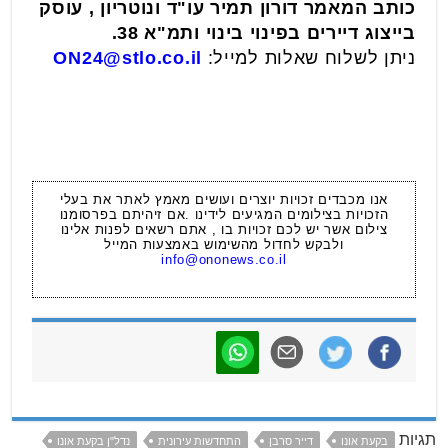
כותב המאמר דורון תמיר עו"ד ונוטריון , עוסק
בייצוג דיירים בפינוי בינוי ותמ"א 38.
ניתן לשלוח שאלות למייל:
ON24@stlo.co.il
אנו מכבדים זכויות יוצרים ועושים מאמץ לאתר את בעלי
הזכויות בצילומים המגיעים לידינו .אם זיהיתם בפרסומנו
צילום אשר יש לכם זכויות בו , אתם רשאים לפנות אלינו
ולבקש לחדול מהשימוש באמצעות המייל
info@ononews.co.il
תגיות
בקעת אונו
דייר סרבן
התחדשות עירונית
נדל"ן בקעת אונו