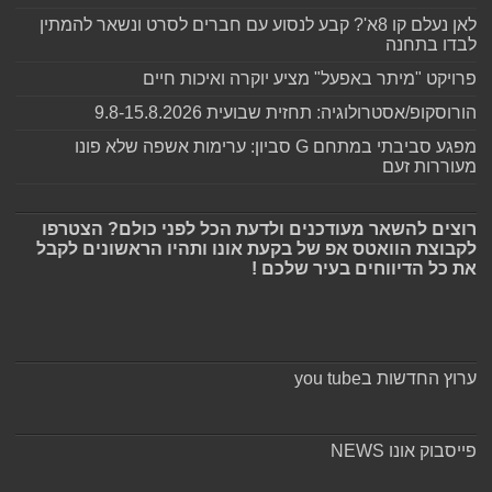
לאן נעלם קו 8א'? קבע לנסוע עם חברים לסרט ונשאר להמתין
לבדו בתחנה
פרויקט "מיתר באפעל" מציע יוקרה ואיכות חיים
הורוסקופ/אסטרולוגיה: תחזית שבועית 9.8-15.8.2026
מפגע סביבתי במתחם G סביון: ערימות אשפה שלא פונו
מעוררות זעם
רוצים להשאר מעודכנים ולדעת הכל לפני כולם? הצטרפו
לקבוצת הוואטס אפ של בקעת אונו ותהיו הראשונים לקבל
את כל הדיווחים בעיר שלכם !
ערוץ החדשות בyou tube
פייסבוק אונו NEWS