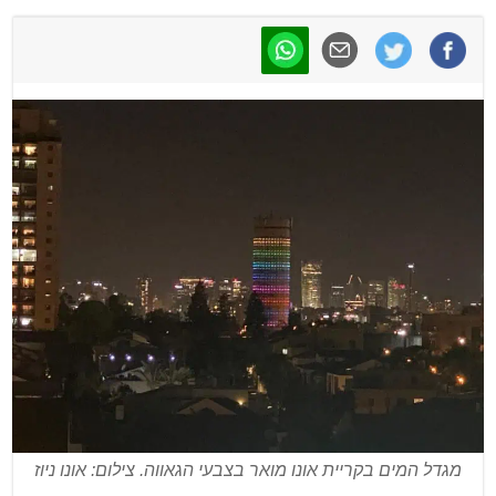
מגדל המים בקריית אונו מואר בצבעי הגאווה. צילום: אונו ניוז