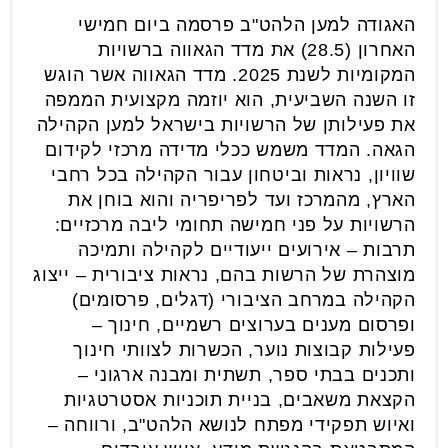
האגודה למען הלהט"ב פרסמה ביום חמישי
האחרון (28.5) את מדד הגאווה ברשויות
המקומיות לשנת 2025. מדד הגאווה אשר הוגש
זו השנה השביעית, הוא יוזמה מקצועית הממפה
את פעילותן של הרשויות בישראל למען הקהילה
הגאה. המדד משמש ככלי מדידה מרכזי לקידום
שוויון, נראות וביטחון עבור הקהילה בכל רחבי
הארץ, מהמרכז ועד לפריפריה והוא בוחן את
הרשויות על פני חמישה תחומי ליבה מרכזיים:
תרבות – אירועים ייעודיים לקהילה ותמיכה
מוצהרת של הרשות בהם, נראות ציבורית – ייצוג
הקהילה במרחב הציבורי (דגלים, פרסומים)
ופרסום מענים בערוצים רשמיים, חינוך –
פעילות קבוצות נוער, הכשרות לצוותי חינוך
ותכנים בבתי ספר, תשתית ומבנה ארגוני –
הקצאת משאבים, בניית תוכניות אסטרטגיות
ואיוש תפקידי מפתח לנושא הלהט"ב, ורווחה –