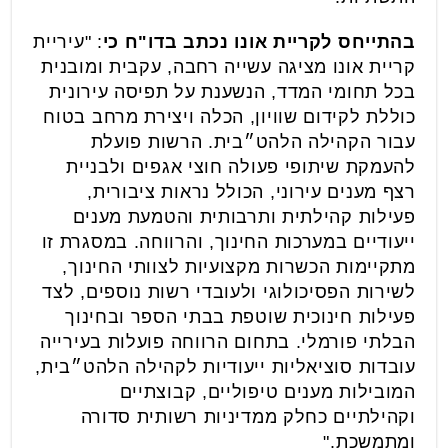
בהתייחס לקריית אונו נכתב בדו"ח כי
: "עיריית
קריית אונו מציגה עשייה רחבה, עקבית ומובנית
בכל תחומי המדד, הנשענת על תפיסה עירונית
כוללת לקידום שוויון, הכלה ויצירת מרחב בטוח
עבור הקהילה הלהט״בית. הרשות פועלת
להעמקת שיתופי פעולה חוצי אגפים ולבניית
רצף מענים עירוני, הכולל נראות ציבורית,
פעילות קהילתית ותרבותית והטמעת מענים
ייעודיים במערכות החינוך, והרווחה. במסגרת זו
מתקיימות הכשרות מקצועיות לצוותי החינוך,
לשירות הפסיכולוגי ולעובדי רשות נוספים, לצד
פעילות חינוכית שוטפת בבתי הספר ובחינוך
הבלתי פורמלי. בתחום הרווחה פועלות בעירייה
עובדות סוציאליות ייעודיות לקהילה הלהט״בית,
המובילות מענים טיפוליים, קבוצתיים
וקהילתיים כחלק ממדיניות רשותית סדורה
ומתמשכת."