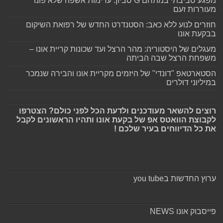
מפגע סביבתי במתחם G סביון: ערימות אשפה שלא פונו
מעוררות זעם
חוזרים לנוע ללא כאב: הסטנדרט החדש של רפואת השיקום
בבקעת אונו
מעגלים של היסטוריה: מהר הרצל ועד שכונות קריית אונו –
משפחת הרצל שבה הביתה
הסטארטאפ "דונדי" של היזמים מקריית אונו והבירה שנמכר
במיליוני דולרים
רוצים להשאר מעודכנים ולדעת הכל לפני כולם? הצטרפו
לקבוצת הוואטס אפ של בקעת אונו ותהיו הראשונים לקבל
את כל הדיווחים בעיר שלכם !
ערוץ החדשות בyou tube
פייסבוק אונו NEWS