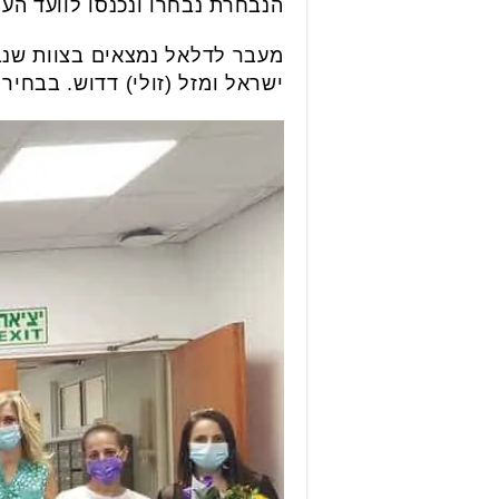
הנבחרת נבחרו ונכנסו לוועד העו
מעבר לדלאל נמצאים בצוות שנבח
ישראל ומזל (זולי) דדוש. בבחירות התמודדו 13 עובדים, כאשר