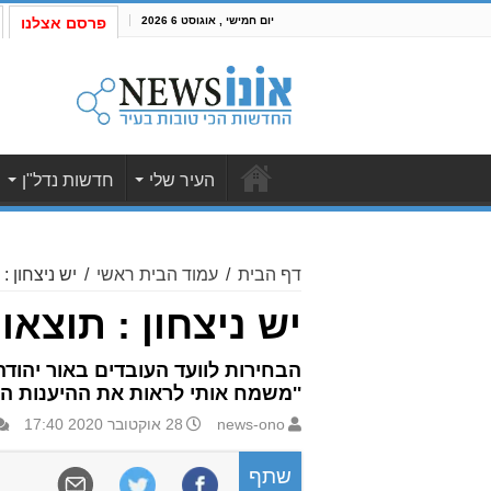
יום חמישי , אוגוסט 6 2026
פרסם אצלנו
העיר שלי
חדשות נדל"ן
דף הבית
/
עמוד הבית ראשי
/
יש ניצחון 
יש ניצחון : תוצא
הבחירות לוועד העובדים באור יהו
''משמח אותי לראות את ההיענות ה
news-ono
28 אוקטובר 2020 17:40
שתף