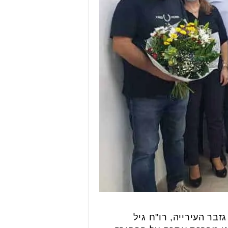
גזבר העירייה, רו"ח גיל