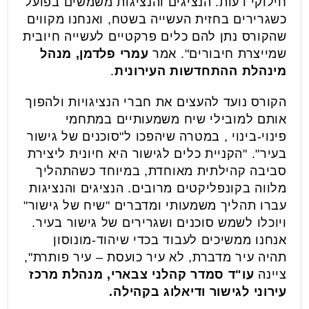
חילוקי דעות. הנציגים והנציגות משמשים בפועל
כשגרירים בחזית העשייה בשטח, ואנחנו מקווים
שהקורס נתן להם כלים פרקטיים לעשייה חיובית
שמייצרת חיבורים". אמר
עמרי פלדמן, מנהל
מינהלת ההתחדשות העירונית
.
הקורס נועד להעצים את חברי הנציגויות ולהפוך
אותם למובילי שיח משמעותיים במתחמי
פינוי-בינוי , במטרה שיהפכו ל"סוכנים של גישור
בעיר". "הקניית כלים לגישור היא חיונית ליצירת
סביבה קהילתית מאוחדת, במיוחד כשהתהליך
מלווה בקונפליקטים מרובים. הנציגים והנציגות
עברו תהליך משמעותי ומדברים "שיח של גישור"
ויוכלו לשמש סוכנים ושגרירים של גישור בעיר.
אנחנו ממשיכים לעבוד בכדי שיהוד-מונוסון
תהיה עיר מדברת, לא עיר כועסת – עיר פותרת",
ציינה
עו"ד סמדר קהלני צבארי, מנהלת מרכז
עירוני לגישור ודיאלוג בקהילה.