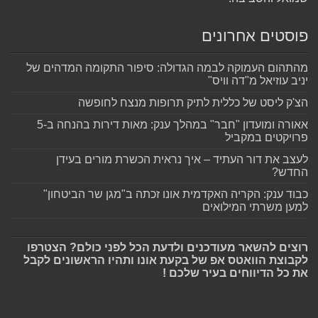
פוסטים אחרונים
מהתהום העמוקה לבמה הגדולה: סיפור התקומה המדהים של
יניב עוזיאל מ"דה וויס"
הצ'ק ליסט של כללית לתיק תרופות מנצח לחופשה
אאורה ומועדון "חבר" במהלך ענק: מאות דירות בהנחה ב-5
פרויקטים במקביל
לעצב את דור העתיד – איך נראית הכשרת מורים בעידן
החדש?
כבוד ענק: הקריה האקדמית אונו זכתה ב"מגן שר הביטחון"
למען משרתי המילואים
רוצים להשאר מעודכנים ולדעת הכל לפני כולם? הצטרפו
לקבוצת הוואטס אפ של בקעת אונו ותהיו הראשונים לקבל
את כל הדיווחים בעיר שלכם !