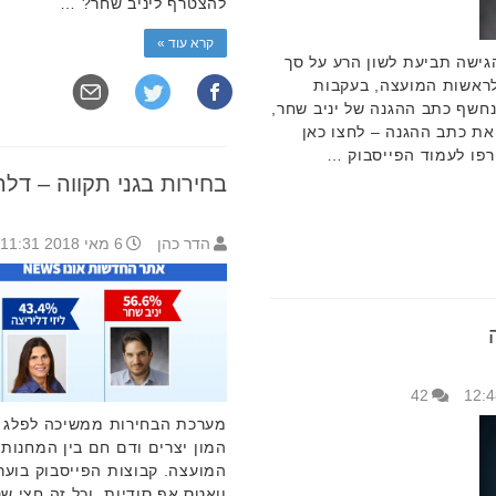
להצטרף ליניב שחר? …
קרא עוד »
הגישה תביעת לשון הרע על סך
 לראשות המועצה, בעקבות
נחשף כתב ההגנה של יניב שחר,
ת כתב ההגנה – לחצו כאן
פו לעמוד הפייסבוק …
בחירות בגני תקווה – דל
הדר כהן
6 מאי 2018 11:31
42
מערכת הבחירות ממשיכה לפלג ול
המון יצרים ודם חם בין המחנות ש
המועצה. קבוצות הפייסבוק בוערו
וואטס אפ סודיות, וכל זה חצי ש