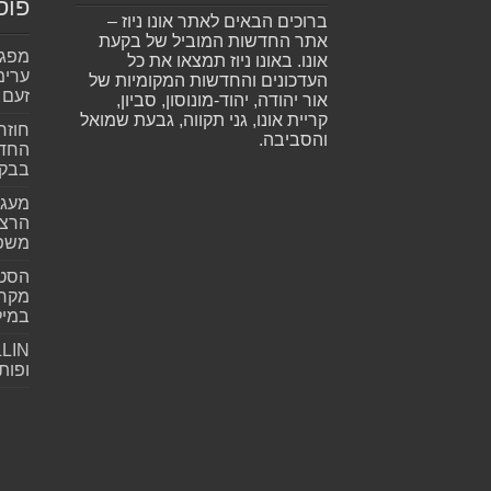
פוס
ברוכים הבאים לאתר אונו ניוז –
אתר החדשות המוביל של בקעת
אונו. באונו ניוז תמצאו את כל
ערימ
העדכונים והחדשות המקומיות של
זעם
אור יהודה, יהוד-מונוסון, סביון,
קריית אונו, גני תקווה, גבעת שמואל
חוזר
והסביבה.
החדש
בבקע
מעגל
הרצל
משפ
הסטא
מקרי
במילי
ופות