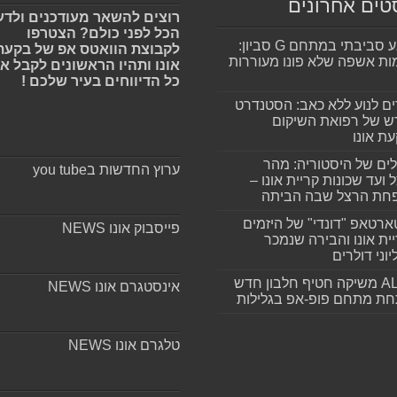
טים אחרונים
רוצים להשאר מעודכנים ולדע
הכל לפני כולם? הצטרפו
מפגע סביבתי במתחם G סביון:
לקבוצת הוואטס אפ של בקעת
ות אשפה שלא פונו מעוררות
אונו ותהיו הראשונים לקבל א
כל הדיווחים בעיר שלכם !
ים לנוע ללא כאב: הסטנדרט
 של רפואת השיקום
ת אונו
ים של היסטוריה: מהר
ערוץ החדשות בyou tube
 ועד שכונות קריית אונו –
חת הרצל שבה הביתה
רטאפ "דונדי" של היזמים
פייסבוק אונו NEWS
ית אונו והבירה שנמכר
וני דולרים
ALLIN משיקה חטיף חלבון חדש
אינסטגרם אונו NEWS
חת מתחם פופ-אפ בגלילות
טלגרם אונו NEWS