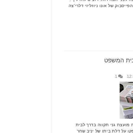
יסבוק של אונו ניוזליזי דלרי'צה
בית המשפט
1
מועצת גני תקווה בדרך לבית
 על דלת ביתו של יניב שחר