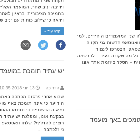
תקווה שני המתמודדים הבולטים 
ויריבה יניב שחר, המועמד השליש
בתמיכה הציבורית. בראיון לאתר א
ויראה כי שילוב כוחות עם יניב 
קרא עוד »
ה שני המועמדים היחידים, למי
ואטסאפ חדשות גני תקווה –
אטסאפ הצטרפו לעמוד
 – כל מה שקורה בעיר – להרשמה
ת – הסקר ביוזמת אתר אונו
יש עתיד תומכת במועמדי
הדר כהן
13 יוני 2018 10:35
שבוע אחרי פרסום הכתבה באתר א
הודיעה כי אינה תומכת באף מוע
נציגיה הרשמיים כי נחתמו ההס
בבקעת אונו, ומפלגת יש עתיד 
תומכים באף מועמד
רוצים להדליף? שלחו וואטסאפ ה
ניוזלכתבה …