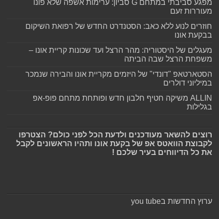
מפגע סביבתי במתחם G סביון: ערימות אשפה שלא פונו
מעוררות זעם
חוזרים לנוע ללא כאב: הסטנדרט החדש של רפואת השיקום
בבקעת אונו
מעגלים של היסטוריה: מהר הרצל ועד שכונות קריית אונו –
משפחת הרצל שבה הביתה
הסטארטאפ "דונדי" של היזמים מקריית אונו והבירה שנמכר
במיליוני דולרים
ALLIN משיקה חטיף חלבון חדש ופותחת מתחם פופ-אפ
בגלילות
רוצים להשאר מעודכנים ולדעת הכל לפני כולם? הצטרפו
לקבוצת הוואטס אפ של בקעת אונו ותהיו הראשונים לקבל
את כל הדיווחים בעיר שלכם !
ערוץ החדשות בyou tube