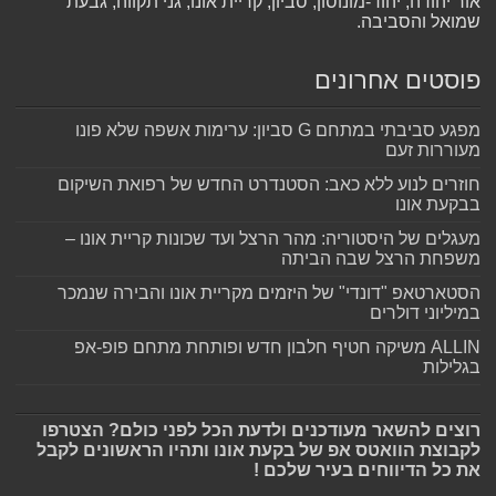
אור יהודה, יהוד-מונוסון, סביון, קריית אונו, גני תקווה, גבעת
שמואל והסביבה.
פוסטים אחרונים
מפגע סביבתי במתחם G סביון: ערימות אשפה שלא פונו
מעוררות זעם
חוזרים לנוע ללא כאב: הסטנדרט החדש של רפואת השיקום
בבקעת אונו
מעגלים של היסטוריה: מהר הרצל ועד שכונות קריית אונו –
משפחת הרצל שבה הביתה
הסטארטאפ "דונדי" של היזמים מקריית אונו והבירה שנמכר
במיליוני דולרים
ALLIN משיקה חטיף חלבון חדש ופותחת מתחם פופ-אפ
בגלילות
רוצים להשאר מעודכנים ולדעת הכל לפני כולם? הצטרפו
לקבוצת הוואטס אפ של בקעת אונו ותהיו הראשונים לקבל
את כל הדיווחים בעיר שלכם !