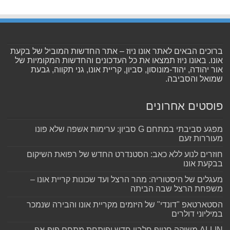
ברוכים הבאים לאתר אונו ניוז – אתר החדשות המוביל של בקעת
אונו. באונו ניוז תמצאו את כל העדכונים והחדשות המקומיות של
אור יהודה, יהוד-מונוסון, סביון, קריית אונו, גני תקווה, גבעת
שמואל והסביבה.
פוסטים אחרונים
מפגע סביבתי במתחם G סביון: ערימות אשפה שלא פונו
מעוררות זעם
חוזרים לנוע ללא כאב: הסטנדרט החדש של רפואת השיקום
בבקעת אונו
מעגלים של היסטוריה: מהר הרצל ועד שכונות קריית אונו –
משפחת הרצל שבה הביתה
הסטארטאפ "דונדי" של היזמים מקריית אונו והבירה שנמכר
במיליוני דולרים
ALLIN משיקה חטיף חלבון חדש ופותחת מתחם פופ-אפ