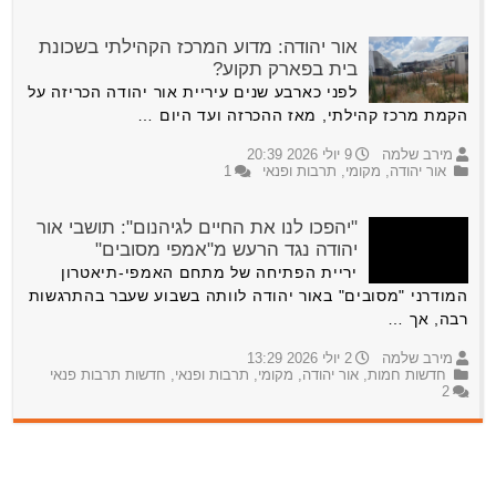
אור יהודה: מדוע המרכז הקהילתי בשכונת
בית בפארק תקוע?
לפני כארבע שנים עיריית אור יהודה הכריזה על
הקמת מרכז קהילתי, מאז ההכרזה ועד היום …
מירב שלמה
9 יולי 2026 20:39
אור יהודה
,
מקומי
,
תרבות ופנאי
1
"יהפכו לנו את החיים לגיהנום": תושבי אור
יהודה נגד הרעש מ"אמפי מסובים"
יריית הפתיחה של מתחם האמפי-תיאטרון
המודרני "מסובים" באור יהודה לוותה בשבוע שעבר בהתרגשות
רבה, אך …
מירב שלמה
2 יולי 2026 13:29
חדשות חמות
,
אור יהודה
,
מקומי
,
תרבות ופנאי
,
חדשות תרבות פנאי
2