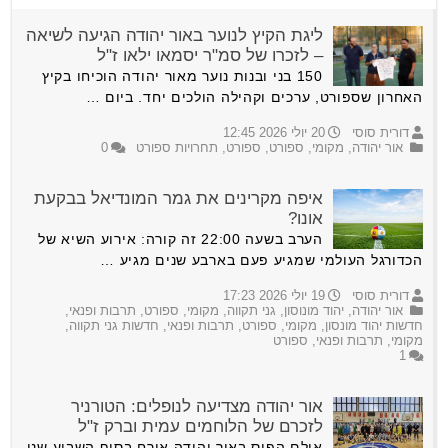
ליגת הקיץ לנוער באור יהודה הגיעה לשיאה
– לזכרו של סמ"ר יסמאו ילאו ז"ל
150 בני ובנות נוער מאור יהודה הוכיחו בקיץ
האחרון שספורט, ערכים וקהילה הולכים יחד. ביום …
דורית סוסי
20 יולי 2026 12:45
אור יהודה
,
מקומי
,
ספורט
,
ספורט
,
תחרויות ספורט
0
איפה מקרינים את גמר המונדיאל בבקעת
אונו?
הערב בשעה 22:00 זה קורה: אירוע השיא של
הכדורגל העולמי שמגיע פעם בארבע שנים מגיע …
דורית סוסי
19 יולי 2026 17:23
אור יהודה
,
יהוד מונוסון
,
גני תקווה
,
מקומי
,
ספורט
,
תרבות ופנאי
,
חדשות יהוד מונסון
,
מקומי
,
ספורט
,
תרבות ופנאי
,
חדשות גני תקווה
,
מקומי
,
תרבות ופנאי
,
ספורט
1
אור יהודה מצדיעה לנופלים: הטורניר
לזכרם של הלוחמים עמית וברק ז"ל
אולם הפיס באור יהודה אירח בסוף השבוע שני