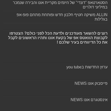
הסטארטאפ "דונדי" של היזמים מקריית אונו והבירה שנמכר
במיליוני דולרים
ALLIN משיקה חטיף חלבון חדש ופותחת מתחם פופ-אפ
בגלילות
רוצים להשאר מעודכנים ולדעת הכל לפני כולם? הצטרפו
לקבוצת הוואטס אפ של בקעת אונו ותהיו הראשונים לקבל
את כל הדיווחים בעיר שלכם !
ערוץ החדשות בyou tube
פייסבוק אונו NEWS
אינסטגרם אונו NEWS