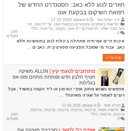
חוזרים לנוע ללא כאב: הסטנדרט החדש של
רפואת השיקום בבקעת אונו
יניב יוסיף-אור
6 אוגוסט 2026 17:32
חדשות בעסקים ומבצעים בבקעת אונו
,
קריית אונו
,
הכי
טוב בעיר שלנו
,
חדשות קריית אונו
,
מקומי
,
בריאות
,
כללי
תוכן
0
מקודם
איכות חיים אמיתית מתחילה ביכולת לנוע בחופשיות וללא
כאב. עבור מי שסובל מפציעה ספורטיבית, כאבים …
קרא עוד »
מתרחבים לטעמי קיץ |
ALLIN משיקה
חטיף חלבון חדש ופותחת מתחם פופ-אפ
בגלילות
מחפשים נשנוש מתוק אחרי האימון או ליד הקפה במשרד, אבל
רוצים לשמור על שגרה מאוזנת? …
דורית סוסי
6 אוגוסט 2026 12:34
חדשות חמות
,
צרכנות
,
צרכנות
,
צרכנות
,
צרכנות
,
צרכנות
,
צרכנות
,
צרכנות
,
כללי
תוכן
0
מקודם
אופים בלי לחשב |
סוכרזית משיקה את