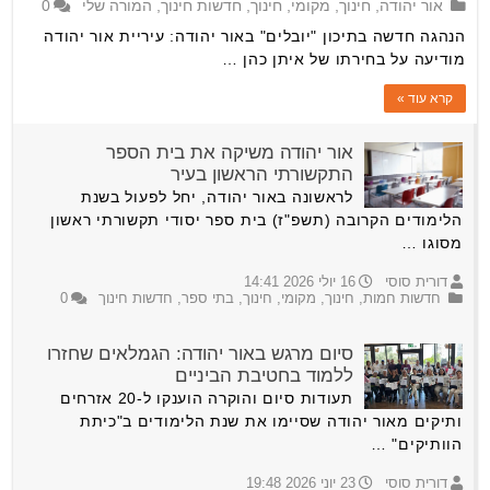
אור יהודה
,
חינוך
,
מקומי
,
חינוך
,
חדשות חינוך
,
המורה שלי
0
הנהגה חדשה בתיכון "יובלים" באור יהודה: עיריית אור יהודה
מודיעה על בחירתו של איתן כהן …
קרא עוד »
אור יהודה משיקה את בית הספר
התקשורתי הראשון בעיר
לראשונה באור יהודה, יחל לפעול בשנת
הלימודים הקרובה (תשפ"ז) בית ספר יסודי תקשורתי ראשון
מסוגו …
דורית סוסי
16 יולי 2026 14:41
חדשות חמות
,
חינוך
,
מקומי
,
חינוך
,
בתי ספר
,
חדשות חינוך
0
סיום מרגש באור יהודה: הגמלאים שחזרו
ללמוד בחטיבת הביניים
תעודות סיום והוקרה הוענקו ל-20 אזרחים
ותיקים מאור יהודה שסיימו את שנת הלימודים ב"כיתת
הוותיקים" …
דורית סוסי
23 יוני 2026 19:48