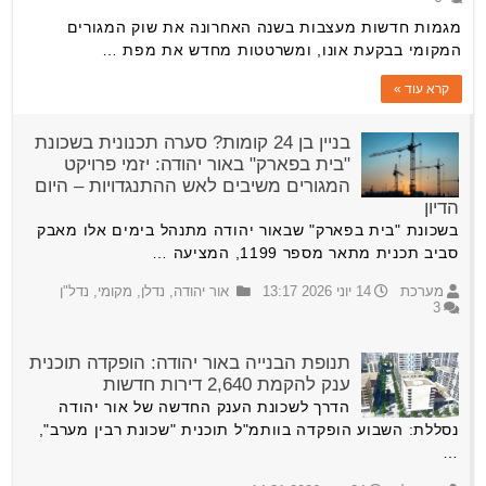
מגמות חדשות מעצבות בשנה האחרונה את שוק המגורים
המקומי בבקעת אונו, ומשרטטות מחדש את מפת …
קרא עוד »
בניין בן 24 קומות? סערה תכנונית בשכונת
"בית בפארק" באור יהודה: יזמי פרויקט
המגורים משיבים לאש ההתנגדויות – היום
הדיון
בשכונת "בית בפארק" שבאור יהודה מתנהל בימים אלו מאבק
סביב תכנית מתאר מספר 1199, המציעה …
מערכת
14 יוני 2026 13:17
אור יהודה
,
נדלן
,
מקומי
,
נדל"ן
3
תנופת הבנייה באור יהודה: הופקדה תוכנית
ענק להקמת 2,640 דירות חדשות
הדרך לשכונת הענק החדשה של אור יהודה
נסללת: השבוע הופקדה בוותמ"ל תוכנית "שכונת רבין מערב",
…