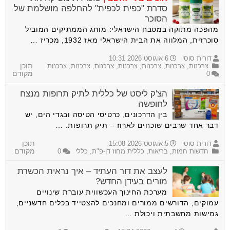
סדרת "כפית לכפית" להחלפה מושלמת של
הסוכר
מהפכה מתוקה במטבח הישראלי: מותג הממתיקים המוביל
סוכרזית, המלווה את הבית הישראלי מאז 1932, מכריז …
דורית סוסי
6 אוגוסט 2026 10:31
צרכנות
,
צרכנות
,
צרכנות
,
צרכנות
,
צרכנות
,
צרכנות
,
צרכנות
תוכן
0
מקודם
הצ'ק ליסט של כללית לתיק תרופות מנצח
לחופשה
בין הדרכונים, כרטיסי הטיסה ובגדי הים, יש
דבר אחד שרבים שוכחים לארוז – תיק תרופות. …
דורית סוסי
5 אוגוסט 2026 15:08
תוכן
חדשות חמות
,
בריאות
,
כללית מחוז דן-פ"ת
,
כללי
0
מקודם
לעצב את דור העתיד – איך נראית הכשרת
מורים בעידן החדש?
מערכת החינוך העכשווית עוברת שינויים
עמוקים, הדורשים ממורים ומחנכים להצטייד בכלים חדשניים,
גמישות מחשבתית ויכולת …