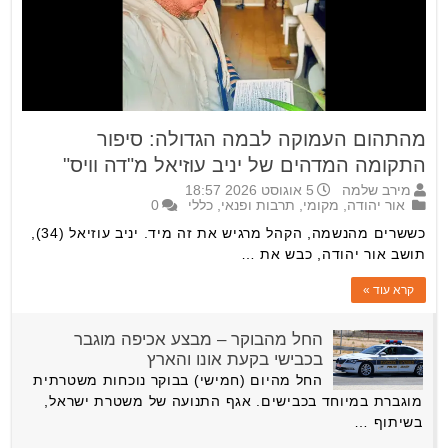
מהתהום העמוקה לבמה הגדולה: סיפור
התקומה המדהים של יניב עוזיאל מ"דה וויס"
מירב שלמה
5 אוגוסט 2026 18:57
אור יהודה
,
מקומי
,
תרבות ופנאי
,
כללי
0
כששרים מהנשמה, הקהל מרגיש את זה מיד. יניב עוזיאל (34),
תושב אור יהודה, כבש את …
קרא עוד »
החל מהבוקר – מבצע אכיפה מוגבר
בכבישי בקעת אונו והארץ
החל מהיום (חמישי) בבוקר נוכחות משטרתית
מוגברת במיוחד בכבישים. אגף התנועה של משטרת ישראל,
בשיתוף …