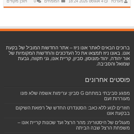
מערכת
4 אוגוסט 2026 18:24
המומחים
0
תוכן מקודם
ברוכים הבאים לאתר אונו ניוז – אתר החדשות המוביל של בקעת
אונו. באונו ניוז תמצאו את כל העדכונים והחדשות המקומיות של
אור יהודה, יהוד-מונוסון, סביון, קריית אונו, גני תקווה, גבעת
שמואל והסביבה.
פוסטים אחרונים
מפגע סביבתי במתחם G סביון: ערימות אשפה שלא פונו
מעוררות זעם
חוזרים לנוע ללא כאב: הסטנדרט החדש של רפואת השיקום
בבקעת אונו
מעגלים של היסטוריה: מהר הרצל ועד שכונות קריית אונו –
משפחת הרצל שבה הביתה