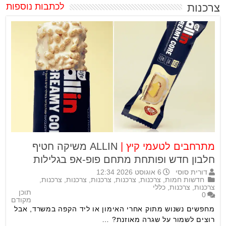
צרכנות
לכתבות נוספות
מתרחבים לטעמי קיץ |
ALLIN משיקה חטיף
חלבון חדש ופותחת מתחם פופ-אפ בגלילות
דורית סוסי
6 אוגוסט 2026 12:34
חדשות חמות
,
צרכנות
,
צרכנות
,
צרכנות
,
צרכנות
,
צרכנות
,
צרכנות
,
צרכנות
,
כללי
תוכן
0
מקודם
מחפשים נשנוש מתוק אחרי האימון או ליד הקפה במשרד, אבל
רוצים לשמור על שגרה מאוזנת? …