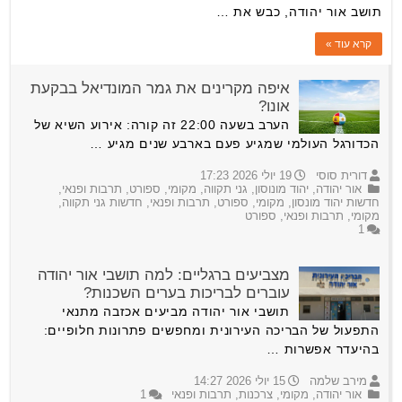
תושב אור יהודה, כבש את …
קרא עוד »
איפה מקרינים את גמר המונדיאל בבקעת
אונו?
הערב בשעה 22:00 זה קורה: אירוע השיא של
הכדורגל העולמי שמגיע פעם בארבע שנים מגיע …
דורית סוסי
19 יולי 2026 17:23
אור יהודה
,
יהוד מונוסון
,
גני תקווה
,
מקומי
,
ספורט
,
תרבות ופנאי
,
חדשות יהוד מונסון
,
מקומי
,
ספורט
,
תרבות ופנאי
,
חדשות גני תקווה
,
מקומי
,
תרבות ופנאי
,
ספורט
1
מצביעים ברגליים: למה תושבי אור יהודה
עוברים לבריכות בערים השכנות?
תושבי אור יהודה מביעים אכזבה מתנאי
התפעול של הבריכה העירונית ומחפשים פתרונות חלופיים:
בהיעדר אפשרות …
מירב שלמה
15 יולי 2026 14:27
אור יהודה
,
מקומי
,
צרכנות
,
תרבות ופנאי
1