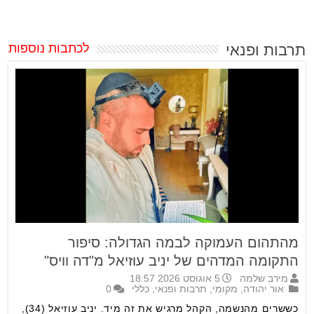
תרבות ופנאי
לכתבות נוספות
מהתהום העמוקה לבמה הגדולה: סיפור
התקומה המדהים של יניב עוזיאל מ"דה וויס"
מירב שלמה
5 אוגוסט 2026 18:57
אור יהודה
,
מקומי
,
תרבות ופנאי
,
כללי
0
כששרים מהנשמה, הקהל מרגיש את זה מיד. יניב עוזיאל (34),