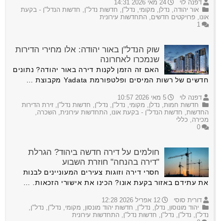
דפנה לוי
24 מאי 2026 14:31
אור יהודה
,
נדלן
,
מקומי
,
נדל"ן
,
חדשות נדל"ן
,
חדשות הנדל"ן - בקעת
אונו
,
פרויקטים חדשים
,
התחדשות עירונית
1
שוק הנדל"ן באור יהודה: אלו מחירי הדירות
שנמכרו לאחרונה
האם זה הזמן לקנות דירה באור יהודה? נתונים
חדשים של רשות המיסים ופלטפורמת Yadata מקבוצת …
דפנה לוי
5 מאי 2026 10:57
חדשות חמות
,
נדלן
,
מקומי
,
נדל"ן
,
נדל"ן
,
חדשות נדל"ן
,
זירת הדירות
החדשות
,
חדשות הנדל"ן - בקעת אונו
,
התחדשות עירונית
,
השכרה
,
מכירה
,
כללי
0
חולמים על דירה חדשה ביהוד? הגרלת
"דירה בהנחה" חוזרת השבוע
חסרי דירה וזוגות צעירים המעוניינים לבנות
את עתידם באזור בקעת אונו? הכינו את אישורי הזכאות. …
דורית סוסי
12 אפריל 2026 12:28
יהוד מונוסון
,
נדלן
,
נדל"ן
,
חדשות יהוד מונסון
,
מקומי
,
נדל"ן
,
נדל"ן
,
נדל"ן
,
נדל"ן
,
נדל"ן
,
חדשות נדל"ן
,
התחדשות עירונית