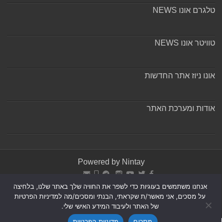
טלגרם אונו NEWS
טוויטר אונו NEWS
אונו ניוז אתר החדשות
אודות ומערכת האתר
Powered by
Nintay
© כל הזכויות שמורות 2026, אונו-ניוז.
הצהרת נגישות
|
חדשות
אנחנו משתמשים בעוגיות כדי לשפר את החוויה שלך באתר שלנו, בלחיצה
בת ים-חולון
|
חדשות רמת גן-גבעתיים
|
חדשות בקעת אונו
|
על מסכים, אני מאשר/ת שקראתי, הבנתי ומסכים/מה למדיניות הפרטיות
תקנון אתר ומדיניות פרטיות
|
מדיניות תיקונים ושקיפות
של האתר ולעיבוד המידע האישי שלי.
מסכים
מדיניות הפרטיות