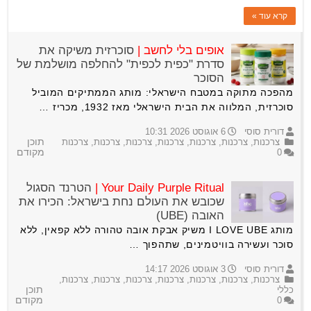
קרא עוד »
אופים בלי לחשב |
סוכרזית משיקה את
סדרת "כפית לכפית" להחלפה מושלמת של
הסוכר
מהפכה מתוקה במטבח הישראלי: מותג הממתיקים המוביל
סוכרזית, המלווה את הבית הישראלי מאז 1932, מכריז …
דורית סוסי
6 אוגוסט 2026 10:31
צרכנות
,
צרכנות
,
צרכנות
,
צרכנות
,
צרכנות
,
צרכנות
,
צרכנות
תוכן
0
מקודם
Your Daily Purple Ritual |
הטרנד הסגול
שכובש את העולם נחת בישראל: הכירו את
האובה (UBE)
מותג I LOVE UBE משיק אבקת אובה טהורה ללא קפאין, ללא
סוכר ועשירה בוויטמינים, שתהפוך …
דורית סוסי
3 אוגוסט 2026 14:17
צרכנות
,
צרכנות
,
צרכנות
,
צרכנות
,
צרכנות
,
צרכנות
,
צרכנות
,
כללי
תוכן
0
מקודם