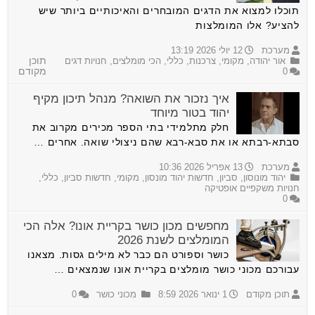
תוכלו למצוא את הדגים המובחרים והאיכותיים ביותר שיש
להציע? אלו המומלצות
מערכת
12 יולי 2026 13:19
אור יהודה
,
מקומי
,
צרכנות
,
כללי
,
הכי מומלצים
,
חנויות דגים
תוכן
0
מקודם
איך נזכור את השואה? מנהל תיכון מקיף
יהוד בטור מיוחד
חלק מתלמידי בתי הספר מכירים מקרוב את
סבתא-רבתא או את סבא-רבא שהם ניצולי שואה. אחרים …
מערכת
13 אפריל 2026 10:36
יהוד מונוסון
,
סביון
,
חדשות יהוד מונסון
,
מקומי
,
חדשות סביון
,
כללי
,
חנויות משקפיים אופטיקה
0
מחפשים מכון כושר בקריית אונו? אלה הכי
המומלצים לשנת 2026
כושר וספורט הם כבר לא מילים גסות. מצאנו
עבורכם מכוני כושר מומלצים בקריית אונו שנמצאים …
תוכן מקודם
1 ינואר 2026 8:59
מכוני כושר
0